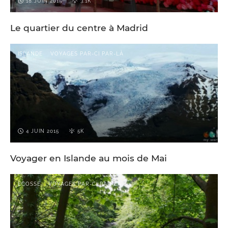
18 JUIN 2015
3.1K
Le quartier du centre à Madrid
ISLANDE
VOYAGES PAR-CI PAR-LÀ
4 JUIN 2015
5K
Voyager en Islande au mois de Mai
ECOSSE
VOYAGES PAR-CI PAR-LÀ