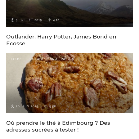
3 JUILLET 2015
4.1K
Outlander, Harry Potter, James Bond en
Ecosse
ECOSSE
VOYAGES PAR-CI PAR-LÀ
29 JUIN 2015
5.5K
Où prendre le thé à Edimbourg ? Des
adresses sucrées à tester !