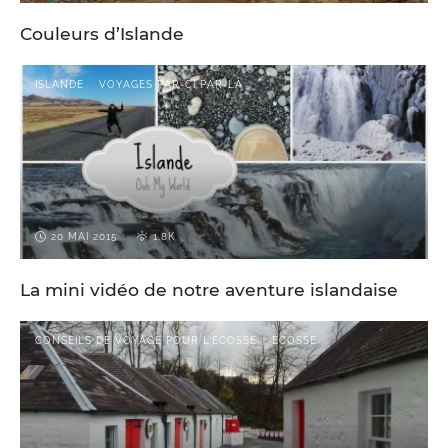
Couleurs d’Islande
ISLANDE
VOYAGES PAR-CI PAR-LÀ
20 MAI 2015
1.8K
La mini vidéo de notre aventure islandaise
CONSEILS DE VOYAGE POUR L'ECOSSE
ECOSSE