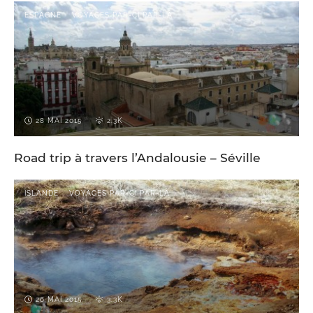
ESPAGNE
VOYAGES PAR-CI PAR-LÀ
28 MAI 2015
2.3K
Road trip à travers l’Andalousie – Séville
ISLANDE
VOYAGES PAR-CI PAR-LÀ
26 MAI 2015
3.3K