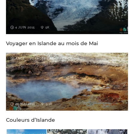
4 JUIN 2015
5K
Voyager en Islande au mois de Mai
ISLANDE
VOYAGES PAR-CI PAR-LÀ
26 MAI 2015
3.3K
Couleurs d’Islande