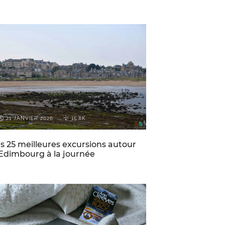
CONSEILS DE VOYAGE POUR
ECOSSE
L'ECOSSE
21 JANVIER 2026
15.8K
s 25 meilleures excursions autour
Edimbourg à la journée
ECOSSE
VOYAGES PAR-CI PAR-LÀ