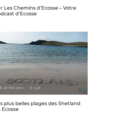
r Les Chemins d’Ecosse – Votre
dcast d’Ecosse
ECOSSE
VOYAGES PAR-CI PAR-LÀ
28 MAI 2021
5.5K
s plus belles plages des Shetland
 Ecosse