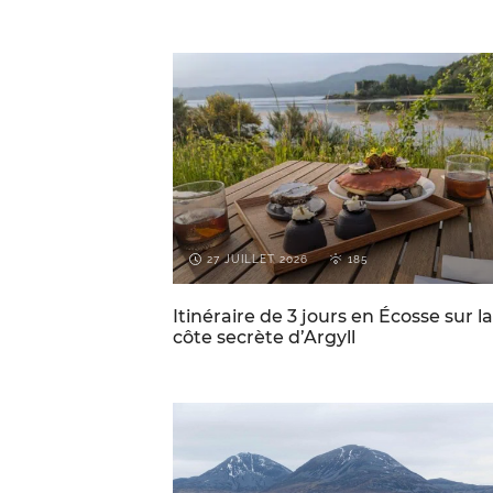
ECOSSE
VOYAGES PAR-CI PAR-LÀ
27 JUILLET 2026
185
Itinéraire de 3 jours en Écosse sur la
côte secrète d’Argyll
CONSEILS DE VOYAGE POUR
ECOSS
L'ECOSSE