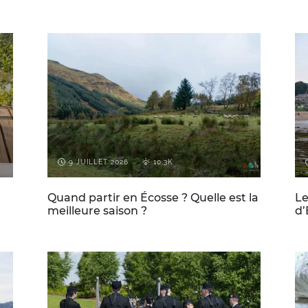
CONSEILS DE VOYAGE POUR
ECOSSE
L'ECOSSE
9 JUILLET 2026
10.3K
Quand partir en Écosse ? Quelle est la
Le
meilleure saison ?
d’
E
CONSEILS DE VOYAGE POUR
ECOSSE
L'ECOSSE