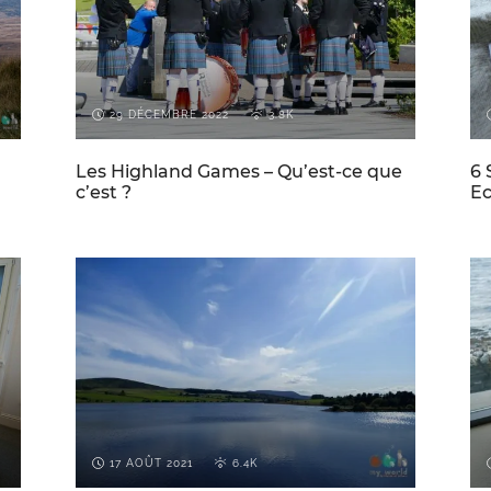
29 DÉCEMBRE 2022
3.8K
Les Highland Games – Qu’est-ce que
6 
c’est ?
Ec
E
CONSEILS DE VOYAGE POUR
ECOSSE
L'ECOSSE
17 AOÛT 2021
6.4K