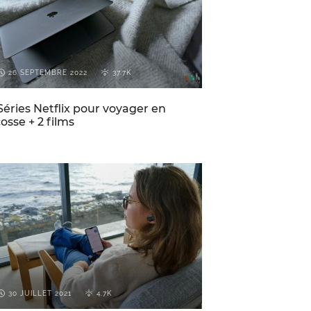
26 SEPTEMBRE 2022
37.7K
Séries Netflix pour voyager en
osse + 2 films
CONSEILS DE VOYAGE POUR
ECOSSE
L'ECOSSE
30 JUILLET 2021
4.7K