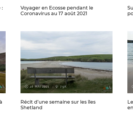
 :
Voyager en Ecosse pendant le
Su
Coronavirus au 17 août 2021
po
ECOSSE
VOYAGES PAR-CI PAR-LÀ
28 MAI 2021
7.9K
à
Récit d’une semaine sur les îles
Le
Shetland
en