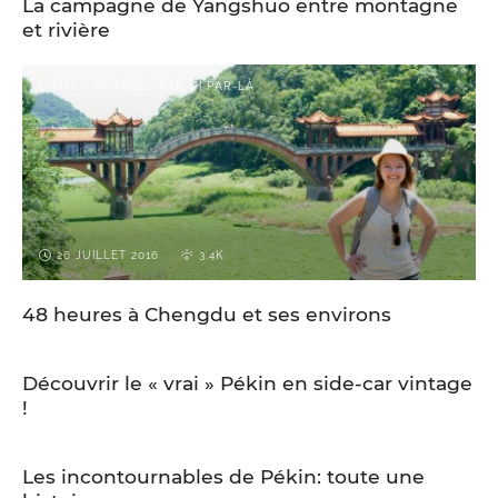
La campagne de Yangshuo entre montagne
et rivière
CHINE
VOYAGES PAR-CI PAR-LÀ
26 JUILLET 2016
3.4K
48 heures à Chengdu et ses environs
29 JUIN 2016
2.1K
CHINE
VOYAGES PAR-CI PAR-LÀ
Découvrir le « vrai » Pékin en side-car vintage
!
19 JUIN 2016
2.7K
CHINE
VOYAGES PAR-CI PAR-LÀ
Les incontournables de Pékin: toute une