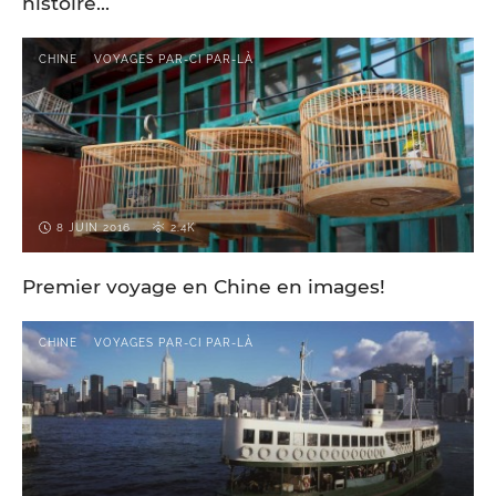
histoire…
CHINE
VOYAGES PAR-CI PAR-LÀ
8 JUIN 2016
2.4K
Premier voyage en Chine en images!
CHINE
VOYAGES PAR-CI PAR-LÀ