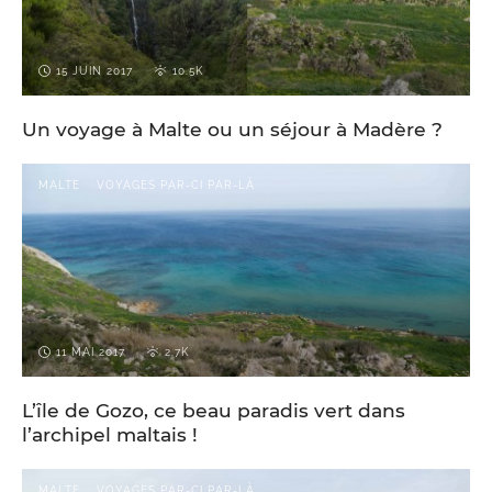
15 JUIN 2017
10.5K
Un voyage à Malte ou un séjour à Madère ?
MALTE
VOYAGES PAR-CI PAR-LÀ
11 MAI 2017
2.7K
L’île de Gozo, ce beau paradis vert dans
l’archipel maltais !
MALTE
VOYAGES PAR-CI PAR-LÀ