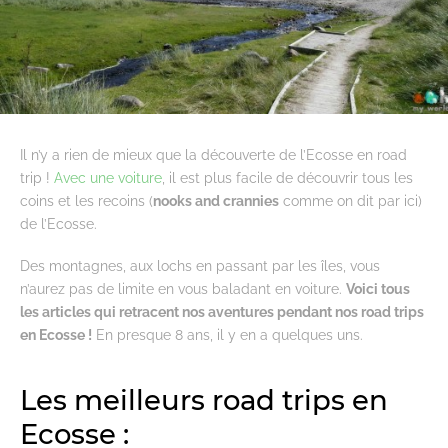
Il n’y a rien de mieux que la découverte de l’Ecosse en road
trip !
Avec une voiture
, il est plus facile de découvrir tous les
coins et les recoins (
nooks and crannies
comme on dit par ici)
de l’Ecosse.
Des montagnes, aux lochs en passant par les îles, vous
n’aurez pas de limite en vous baladant en voiture.
Voici tous
les articles qui retracent nos aventures pendant nos road trips
en Ecosse !
En presque 8 ans, il y en a quelques uns.
Les meilleurs road trips en
Ecosse :