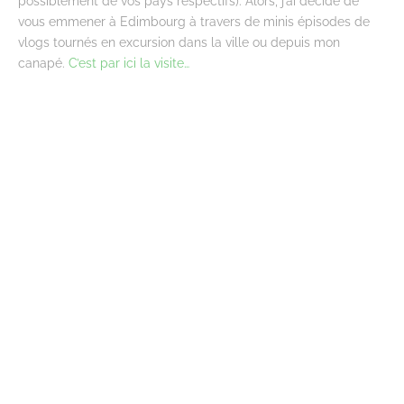
possiblement de vos pays respectifs). Alors, j’ai décidé de
vous emmener à Edimbourg à travers de minis épisodes de
vlogs tournés en excursion dans la ville ou depuis mon
canapé.
C’est par ici la visite…