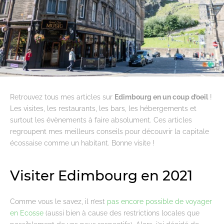
Retrouvez tous mes articles sur
Edimbourg en un coup d’oeil
!
Les visites, les restaurants, les bars, les hébergements et
surtout les évènements à faire absolument. Ces articles
regroupent mes meilleurs conseils pour découvrir la capitale
écossaise comme un habitant. Bonne visite !
Visiter Edimbourg en 2021
Comme vous le savez, il n’est
pas encore possible de voyager
en Ecosse
(aussi bien à cause des restrictions locales que