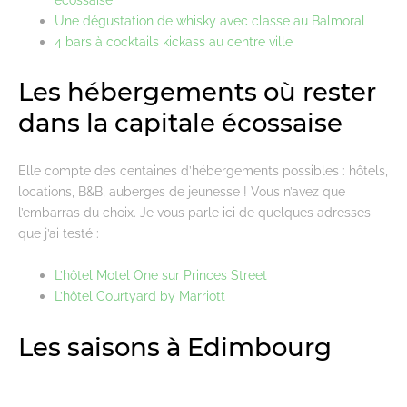
Une dégustation de whisky avec classe au Balmoral
4 bars à cocktails kickass au centre ville
Les hébergements où rester
dans la capitale écossaise
Elle compte des centaines d’hébergements possibles : hôtels,
locations, B&B, auberges de jeunesse ! Vous n’avez que
l’embarras du choix. Je vous parle ici de quelques adresses
que j’ai testé :
L’hôtel Motel One sur Princes Street
L’hôtel Courtyard by Marriott
Les saisons à Edimbourg