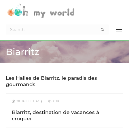
Biarritz
13 SEPTEMBRE 2015
2.9K
FRANCE
VOYAGES PAR-CI PAR-LÀ
Les Halles de Biarritz, le paradis des
gourmands
28 JUILLET 2015
2.2K
Biarritz, destination de vacances à
croquer