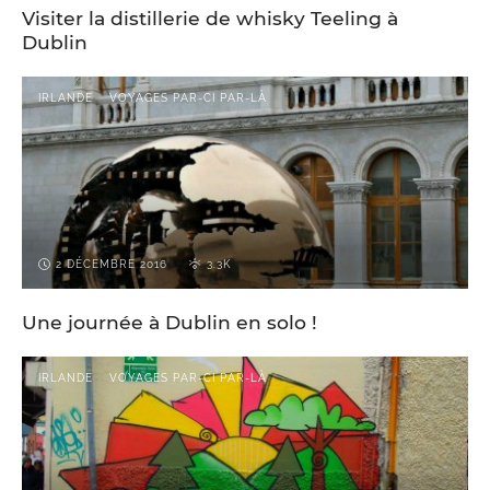
Visiter la distillerie de whisky Teeling à
Dublin
IRLANDE
VOYAGES PAR-CI PAR-LÀ
2 DÉCEMBRE 2016
3.3K
Une journée à Dublin en solo !
IRLANDE
VOYAGES PAR-CI PAR-LÀ