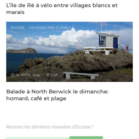
L’île de Ré à vélo entre villages blancs et
marais
ECOSSE
VOYAGES PAR-CI PAR-LÀ
29 AVRIL 2015
2.5K
Balade à North Berwick le dimanche:
homard, café et plage
Recevez les dernières nouvelles d'Ecosse !