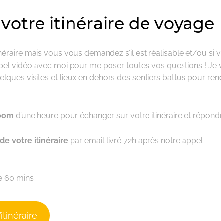
 votre itinéraire de voyage
néraire mais vous vous demandez s’il est réalisable et/ou si
appel vidéo avec moi pour me poser toutes vos questions ! Je
elques visites et lieux en dehors des sentiers battus pour re
Zoom
d’une heure pour échanger sur votre itinéraire et répond
e votre itinéraire
par email livré 72h après notre appel
e 60 mins
itinéraire