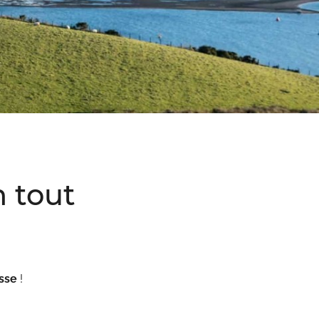
n tout
osse
!