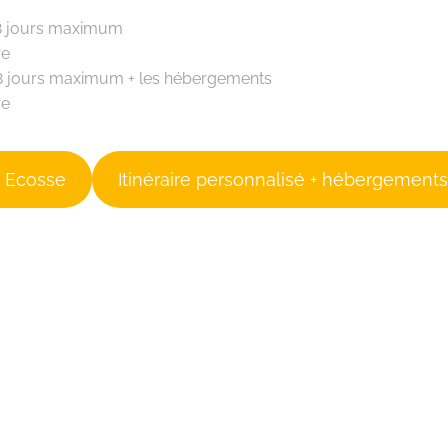
e 8 jours maximum
re
e 8 jours maximum + les hébergements
re
n Ecosse
Itinéraire personnalisé + hébergement