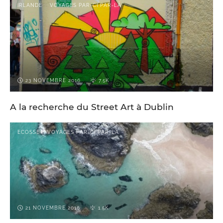
IRLANDE
VOYAGES PAR-CI PAR-LÀ
23 NOVEMBRE 2016
7.5K
A la recherche du Street Art à Dublin
ECOSSE
VOYAGES PAR-CI PAR-LÀ
21 NOVEMBRE 2016
1.5K