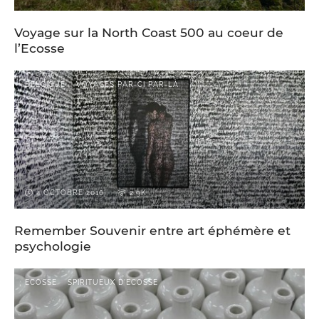
Voyage sur la North Coast 500 au coeur de
l’Ecosse
BELGIQUE
VOYAGES PAR-CI PAR-LÀ
4 OCTOBRE 2016
2.9K
Remember Souvenir entre art éphémère et
psychologie
ECOSSE
SPIRITUEUX D'ECOSSE