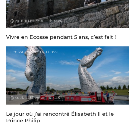
29 JUILLET 2018
15.2K
Vivre en Ecosse pendant 5 ans, c’est fait !
ECOSSE
VIVRE EN ECOSSE
16 JUILLET 2017
1.8K
Le jour où j’ai rencontré Élisabeth II et le
Prince Philip
27 JUIN 2016
1.3K