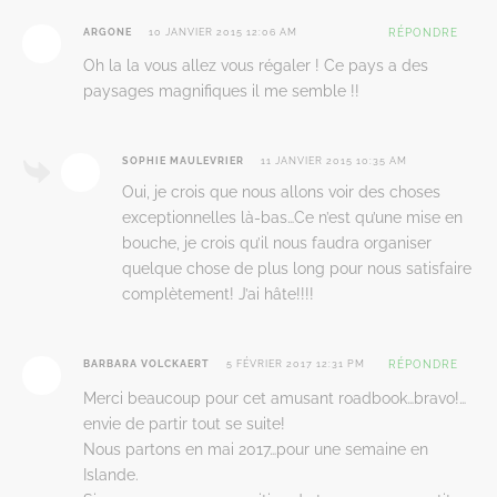
ARGONE
10 JANVIER 2015 12:06 AM
RÉPONDRE
Oh la la vous allez vous régaler ! Ce pays a des
paysages magnifiques il me semble !!
SOPHIE MAULEVRIER
11 JANVIER 2015 10:35 AM
Oui, je crois que nous allons voir des choses
exceptionnelles là-bas…Ce n’est qu’une mise en
bouche, je crois qu’il nous faudra organiser
quelque chose de plus long pour nous satisfaire
complètement! J’ai hâte!!!!
BARBARA VOLCKAERT
5 FÉVRIER 2017 12:31 PM
RÉPONDRE
Merci beaucoup pour cet amusant roadbook…bravo!…
envie de partir tout se suite!
Nous partons en mai 2017…pour une semaine en
Islande.