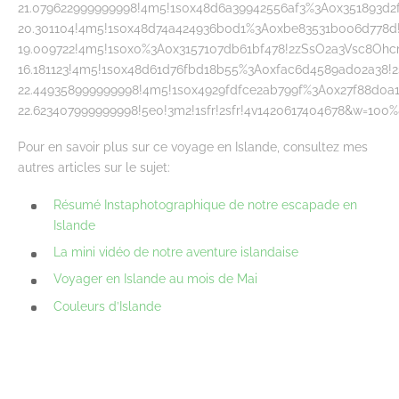
21.079622999999998!4m5!1s0x48d6a39942556af3%3A0x351893d2f
20.301104!4m5!1s0x48d74a424936b0d1%3A0xbe83531b006d778d!
19.009722!4m5!1s0x0%3A0x3157107db61bf478!2zSsO2a3Vsc8Ohc
16.181123!4m5!1s0x48d61d76fbd18b55%3A0xfac6d4589ad02a38!2
22.449358999999998!4m5!1s0x4929fdfce2ab799f%3A0x27f88d0a1
22.623407999999998!5e0!3m2!1sfr!2sfr!4v1420617404678&w=100
Pour en savoir plus sur ce voyage en Islande, consultez mes
autres articles sur le sujet:
Résumé Instaphotographique de notre escapade en
Islande
La mini vidéo de notre aventure islandaise
Voyager en Islande au mois de Mai
Couleurs d’Islande