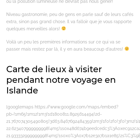
où la pollution lumineuse ne devrait pas nous gêner!
Niveau gastronomie, peu de gens en parle sauf de leurs cafés
extra, sinon pas grand chose. Il va falloir que je vous rapporte
quelques merveilles alors!
Voilà un peu les premières informations sur ce qui va se
passer mais restez par là, il y en aura beaucoup d’autres!
Carte de lieux à visiter
pendant notre voyage en
Islande
[googlemaps https://www.google.com/maps/embed?
pb=!1m65!1m12!1m3!1d1800811.8925614494!2d-
21.767074305490805!3d63.8467692484359!2m3!1f0!2f0!3f0!3m2
22.623407999999998!4m5!1s0x48d674b9eedcedc3%3A0xec912ca2
21.933332999999998!4m5!1s0x0%3A0x7b12e3a7b1a1e85!2s%C3%9Ein