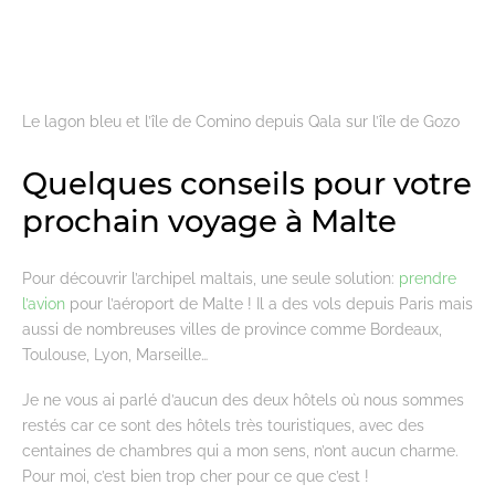
Le lagon bleu et l’île de Comino depuis Qala sur l’île de Gozo
Quelques conseils pour votre
prochain voyage à Malte
Pour découvrir l’archipel maltais, une seule solution:
prendre
l’avion
pour l’aéroport de Malte ! Il a des vols depuis Paris mais
aussi de nombreuses villes de province comme Bordeaux,
Toulouse, Lyon, Marseille…
Je ne vous ai parlé d’aucun des deux hôtels où nous sommes
restés car ce sont des hôtels très touristiques, avec des
centaines de chambres qui a mon sens, n’ont aucun charme.
Pour moi, c’est bien trop cher pour ce que c’est !