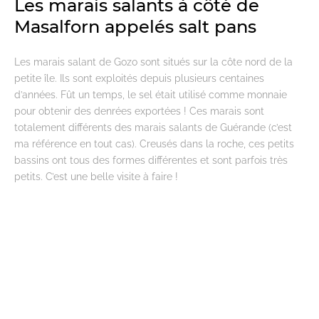
Les marais salants à côté de
Masalforn appelés salt pans
Les marais salant de Gozo sont situés sur la côte nord de la
petite île. Ils sont exploités depuis plusieurs centaines
d’années. Fût un temps, le sel était utilisé comme monnaie
pour obtenir des denrées exportées ! Ces marais sont
totalement différents des marais salants de Guérande (c’est
ma référence en tout cas). Creusés dans la roche, ces petits
bassins ont tous des formes différentes et sont parfois très
petits. C’est une belle visite à faire !