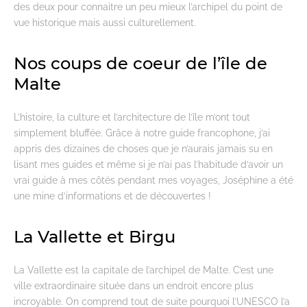
des deux pour connaitre un peu mieux l’archipel du point de
vue historique mais aussi culturellement.
Nos coups de coeur de l’île de
Malte
L’histoire, la culture et l’architecture de l’île m’ont tout
simplement bluffée. Grâce à notre guide francophone, j’ai
appris des dizaines de choses que je n’aurais jamais su en
lisant mes guides et même si je n’ai pas l’habitude d’avoir un
vrai guide à mes côtés pendant mes voyages, Joséphine a été
une mine d’informations et de découvertes !
La Vallette et Birgu
La Vallette est la capitale de l’archipel de Malte. C’est une
ville extraordinaire située dans un endroit encore plus
incroyable. On comprend tout de suite pourquoi l’UNESCO l’a