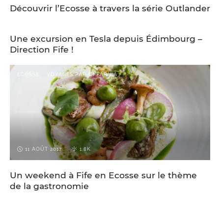
Découvrir l’Ecosse à travers la série Outlander
1 MAI 2018
1.6K
ECOSSE
VOYAGES PAR-CI PAR-LÀ
Une excursion en Tesla depuis Édimbourg –
Direction Fife !
ECOSSE
VOYAGES PAR-CI PAR-LÀ
11 AOÛT 2017
1.8K
Un weekend à Fife en Ecosse sur le thème
de la gastronomie