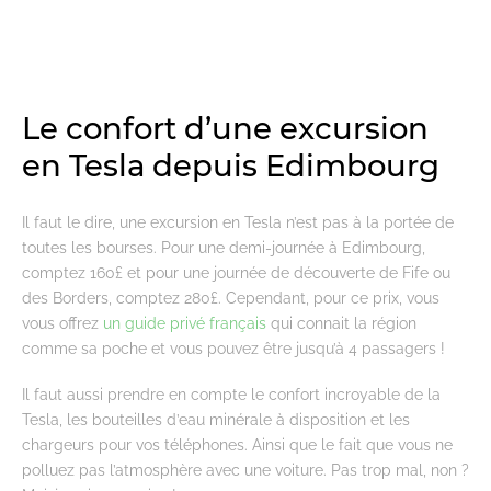
Le confort d’une excursion
en Tesla depuis Edimbourg
Il faut le dire, une excursion en Tesla n’est pas à la portée de
toutes les bourses. Pour une demi-journée à Edimbourg,
comptez 160£ et pour une journée de découverte de Fife ou
des Borders, comptez 280£. Cependant, pour ce prix, vous
vous offrez
un guide privé français
qui connait la région
comme sa poche et vous pouvez être jusqu’à 4 passagers !
Il faut aussi prendre en compte le confort incroyable de la
Tesla, les bouteilles d’eau minérale à disposition et les
chargeurs pour vos téléphones. Ainsi que le fait que vous ne
polluez pas l’atmosphère avec une voiture. Pas trop mal, non ?