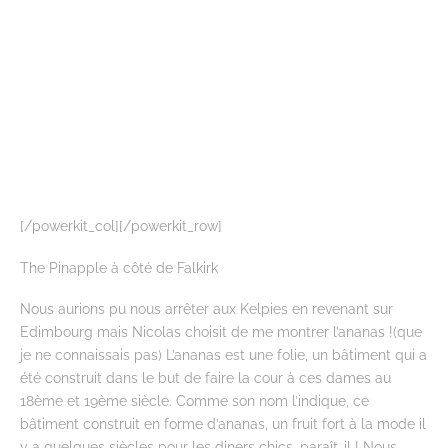
[/powerkit_col][/powerkit_row]
The Pinapple à côté de Falkirk
Nous aurions pu nous arrêter aux Kelpies en revenant sur
Edimbourg mais Nicolas choisit de me montrer l’ananas !(que
je ne connaissais pas) L’ananas est une folie, un bâtiment qui a
été construit dans le but de faire la cour à ces dames au
18ème et 19ème siècle. Comme son nom l’indique, ce
bâtiment construit en forme d’ananas, un fruit fort à la mode il
y a quelques siècles pour les diners chics, paraît-il ! Nous