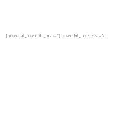
[powerkit_row cols_nr= »2″][powerkit_col size= »6″]