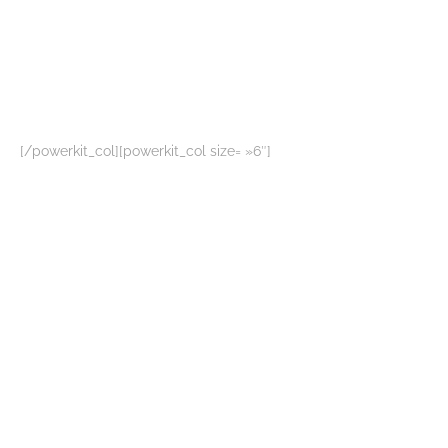
[/powerkit_col][powerkit_col size= »6″]