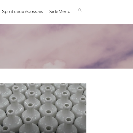
Spiritueux écossais
SideMenu
ECOSSE
SPIRITUEUX D'ECOSSE