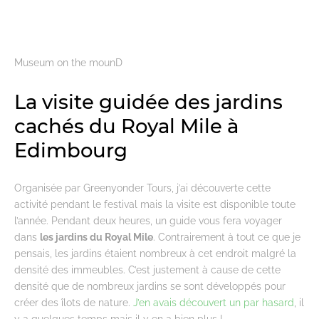
Museum on the mounD
La visite guidée des jardins
cachés du Royal Mile à
Edimbourg
Organisée par Greenyonder Tours, j’ai découverte cette
activité pendant le festival mais la visite est disponible toute
l’année. Pendant deux heures, un guide vous fera voyager
dans
les jardins du Royal Mile
. Contrairement à tout ce que je
pensais, les jardins étaient nombreux à cet endroit malgré la
densité des immeubles. C’est justement à cause de cette
densité que de nombreux jardins se sont développés pour
créer des îlots de nature.
J’en avais découvert un par hasard
, il
y a quelques temps mais il y en a bien plus !