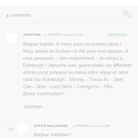
4 comments
JONATHAN
2 FÉVRIER 2017 4:05 PM
RÉPONDRE
Bonjour Sophie, et merci pour ces bonnes idées !
Nous serons en Ecosse cet été avec mon épouse, et
nous passerons – bien évidemment – du temps à
Edinburgh ! J’épluche avec grand plaisir vos différents
articles pour préparer au mieux notre séjour et notre
road-trip (Edinburgh – Stirling – Trossachs – Glen
Coe – Skye – Loch Ness – Cairngorns – FIfe).
Bonne continuation !
Jonathan.
SOPHIE MAULEVRIER
3 FÉVRIER 2017 9:24 AM
Bonjour Jonathan !