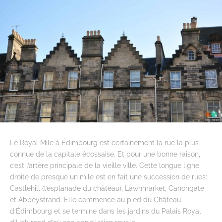
Le Royal Mile à Édimbourg est certainement la rue la plus
connue de la capitale écossaise. Et pour une bonne raison,
c’est l’artère principale de la vieille ville. Cette longue ligne
droite de presque un mile est en fait une succession de rues:
Castlehill (l’esplanade du château), Lawnmarket, Canongate
et Abbeystrand. Elle commence au pied du Château
d’Édimbourg et se termine dans les jardins du Palais Royal