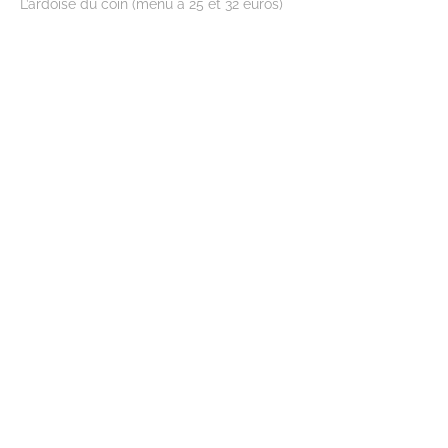
L’ardoise du coin (menu à 25 et 32 euros)