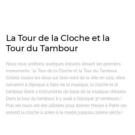
La Tour de la Cloche et la
Tour du Tambour
Nous nous arrêtons quelques instants devant les premiers
monuments : la Tour de la Cloche et la Tour du Tambour.
Créées toutes les deux sur l’axe nord de la ville en 1272, elles
servaient à l’époque à faire de la musique, la cloche et le
tambour étant 2 instruments de base de la musique chinoise.
Dans la tour du tambour, il y avait à l’époque 37 tambours !
Puis les tours ont été utilisées pour donner l’heure à Pékin (on
entend la cloche à 20km à la ronde) jusqu’au 21ème siècle !