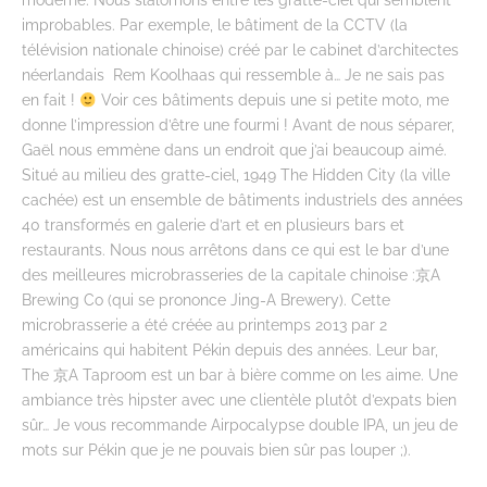
improbables. Par exemple, le bâtiment de la CCTV (la
télévision nationale chinoise) créé par le cabinet d’architectes
néerlandais Rem Koolhaas qui ressemble à… Je ne sais pas
en fait !
Voir ces bâtiments depuis une si petite moto, me
donne l’impression d’être une fourmi ! Avant de nous séparer,
Gaël nous emmène dans un endroit que j’ai beaucoup aimé.
Situé au milieu des gratte-ciel, 1949 The Hidden City (la ville
cachée) est un ensemble de bâtiments industriels des années
40 transformés en galerie d’art et en plusieurs bars et
restaurants. Nous nous arrêtons dans ce qui est le bar d’une
des meilleures microbrasseries de la capitale chinoise :京A
Brewing Co (qui se prononce Jing-A Brewery).
Cette
microbrasserie a été créée au printemps 2013 par 2
américains qui habitent Pékin depuis des années. Leur bar,
The 京A Taproom est un bar à bière comme on les aime. Une
ambiance très hipster avec une clientèle plutôt d’expats bien
sûr… Je vous recommande Airpocalypse double IPA, un jeu de
mots sur Pékin que je ne pouvais bien sûr pas louper ;).