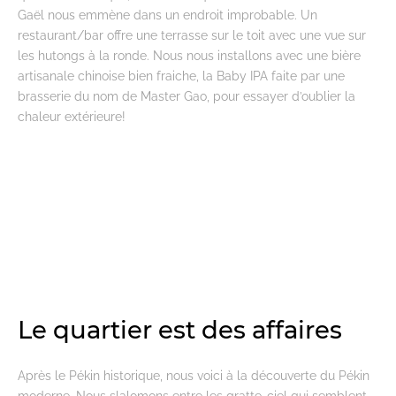
Gaël nous emmène dans un endroit improbable. Un
restaurant/bar offre une terrasse sur le toit avec une vue sur
les hutongs à la ronde. Nous nous installons avec une bière
artisanale chinoise bien fraiche, la Baby IPA faite par une
brasserie du nom de Master Gao, pour essayer d’oublier la
chaleur extérieure!
Le quartier est des affaires
Après le Pékin historique, nous voici à la découverte du Pékin
moderne. Nous slalomons entre les gratte-ciel qui semblent