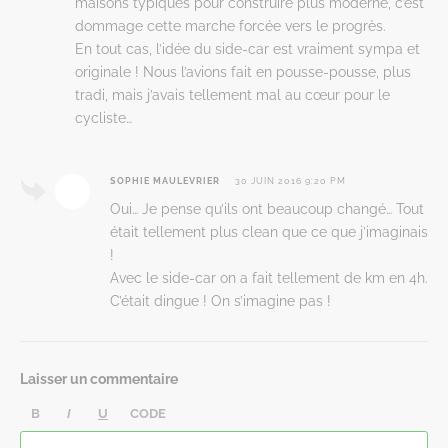
maisons typiques pour construire plus moderne, c’est
dommage cette marche forcée vers le progrès.
En tout cas, l’idée du side-car est vraiment sympa et
originale ! Nous l’avions fait en pousse-pousse, plus
tradi, mais j’avais tellement mal au cœur pour le
cycliste…
SOPHIE MAULEVRIER
30 JUIN 2016 9:20 PM
Oui… Je pense qu’ils ont beaucoup changé… Tout
était tellement plus clean que ce que j’imaginais
!
Avec le side-car on a fait tellement de km en 4h.
C’était dingue ! On s’imagine pas !
Laisser un commentaire
B
I
U
CODE