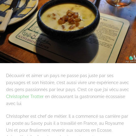
Découvrir et aimer un pays ne passe pas juste par ses
paysages et son histoire, c’est aussi vivre une expérience avec
des gens passionnés par leur pays. C’est ce que j’ai vécu avec
Christopher Trotter
en découvrant la gastronomie écossaise
avec lui.
Christopher est chef de métier. Il a commencé sa carrière par
un poste au Savoy puis il a travaillé en France, au Royaume
Uni et pour finalement revenir aux sources en Ecosse.