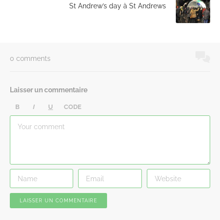
St Andrew’s day à St Andrews
0 comments
Laisser un commentaire
B
I
U
CODE