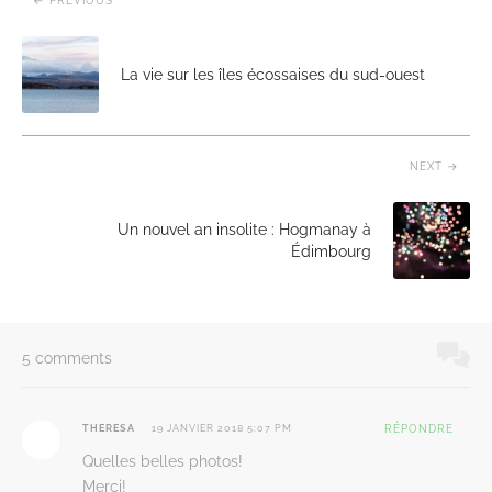
PREVIOUS
La vie sur les îles écossaises du sud-ouest
NEXT
Un nouvel an insolite : Hogmanay à
Édimbourg
5 comments
THERESA
19 JANVIER 2018 5:07 PM
RÉPONDRE
Quelles belles photos!
Merci!