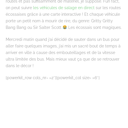
routes et pas suffisamment de matériel, je suppose. Fun fact,
on peut suivre
les véhicules de salage en direct
sur les routes
écossaises grâce à une carte interactive ! Et chaque véhicule
porte un petit nom à mourir de rire, du genre: Gritty Gritty
Bang Bang ou Sir Salter Scott
Les écossais sont magiques.
Mercredi matin quand j’ai décidé de sauter dans un bus pour
aller faire quelques images, j’ai mis un sacré bout de temps à
arriver en ville à cause des embouteillages et de la vitesse
ultra limitée des bus. Mais mieux vaut ça que de se retrouver
dans le décor !
[powerkit_row cols_nr= »2″][powerkit_col size= »6″]