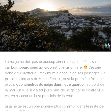
La neige ne doit pas beaucoup aimer la capitale écossaise
car
Edimbourg sous la neige
est une vision rare!
J’essaie
donc d’en profiter au maximum à chacun de ses passages. En
presque cinq ans de vie en Ecosse, c’est la première fois que
je vois
5 centimètres de neige dans notre quartier
, au bord de
la mer. En ville, il y a toujours plus de neige car le centre ville
est en hauteur et il est plus loin de la côte.
Si la neige est un phénomène plus commun dans le reste de