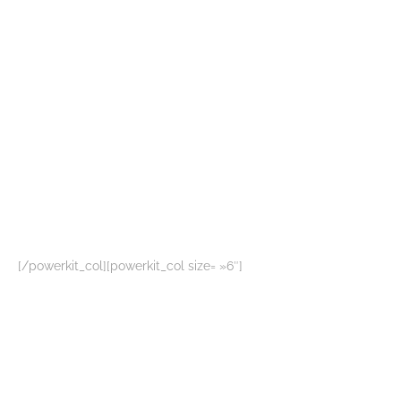
[/powerkit_col][powerkit_col size= »6″]