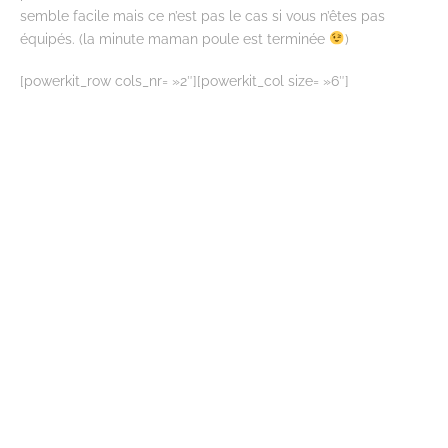
semble facile mais ce n’est pas le cas si vous n’êtes pas
équipés. (la minute maman poule est terminée
)
[powerkit_row cols_nr= »2″][powerkit_col size= »6″]