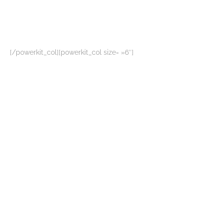
[/powerkit_col][powerkit_col size= »6″]