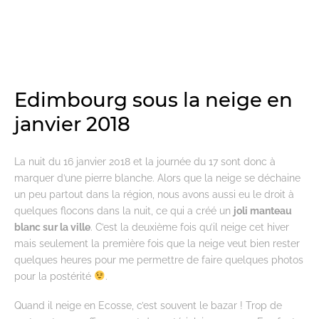
Edimbourg sous la neige en
janvier 2018
La nuit du 16 janvier 2018 et la journée du 17 sont donc à
marquer d’une pierre blanche. Alors que la neige se déchaine
un peu partout dans la région, nous avons aussi eu le droit à
quelques flocons dans la nuit, ce qui a créé un
joli manteau
blanc sur la ville
. C’est la deuxième fois qu’il neige cet hiver
mais seulement la première fois que la neige veut bien rester
quelques heures pour me permettre de faire quelques photos
pour la postérité
.
Quand il neige en Ecosse, c’est souvent le bazar ! Trop de