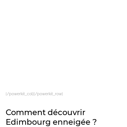
[/powerkit_col][/powerkit_row]
Comment découvrir
Edimbourg enneigée ?