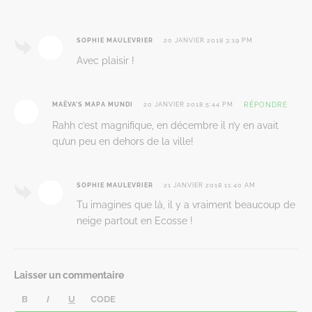
SOPHIE MAULEVRIER
20 JANVIER 2018 3:19 PM
Avec plaisir !
MAËVA'S MAPA MUNDI
20 JANVIER 2018 5:44 PM
RÉPONDRE
Rahh c’est magnifique, en décembre il n’y en avait
qu’un peu en dehors de la ville!
SOPHIE MAULEVRIER
21 JANVIER 2018 11:40 AM
Tu imagines que là, il y a vraiment beaucoup de
neige partout en Ecosse !
Laisser un commentaire
B
I
U
CODE