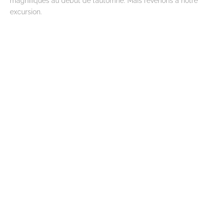
magnifiques au début de l’automne. Mais revenons à notre
excursion.