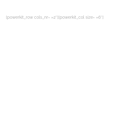
[powerkit_row cols_nr= »2″][powerkit_col size= »6″]