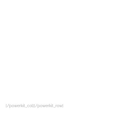
[/powerkit_col][/powerkit_row]