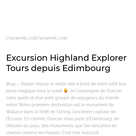
[/powerkit_col][/powerkit_row]
Excursion Highland Explorer
Tours depuis Edimbourg
8h45 – Depart depuis la vieille ville à bord de notre petit bus
jaune magique sous le soleil
, en compagnie de Duncan
notre guide et d’un petit groupe de voyageurs du monde
entier. Notre première destination est le monument de
Wallace dans la forêt de Stirling, l’ancienne capitale de
l’Ecosse. En chemin, Duncan nous parle d’Edimbourg, de
l’histoire du pays, des monuments que l’on rencontre en
chemin comme les Kelpies. C’est très instructif.