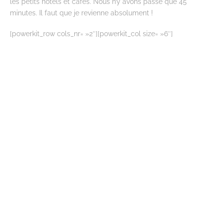
les petits hôtels et cafés. Nous n’y avons passé que 45
minutes. Il faut que je revienne absolument !
[powerkit_row cols_nr= »2″][powerkit_col size= »6″]