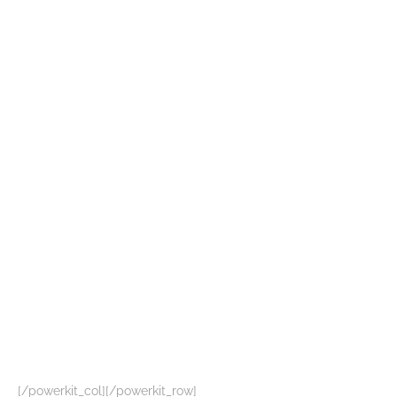
[/powerkit_col][/powerkit_row]