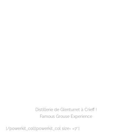
Distillerie de Glenturret à Crieff !
Famous Grouse Experience
[/powerkit_col][powerkit_col size= »7″]