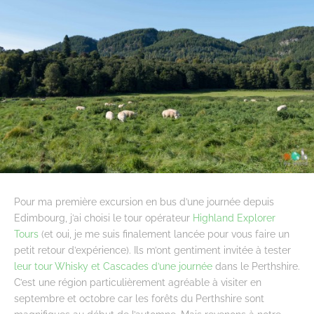
Pour ma première excursion en bus d’une journée depuis
Edimbourg, j’ai choisi le tour opérateur
Highland Explorer
Tours
(et oui, je me suis finalement lancée pour vous faire un
petit retour d’expérience). Ils m’ont gentiment invitée à tester
leur tour Whisky et Cascades d’une journée
dans le Perthshire.
C’est une région particulièrement agréable à visiter en
septembre et octobre car les forêts du Perthshire sont