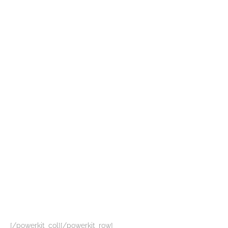
[/powerkit_col][/powerkit_row]