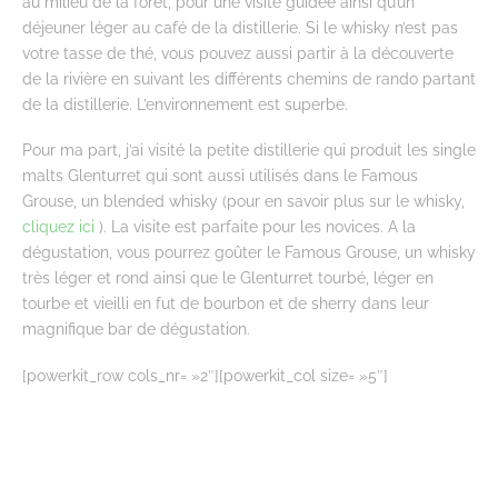
au milieu de la forêt, pour une visite guidée ainsi qu’un
déjeuner léger au café de la distillerie. Si le whisky n’est pas
votre tasse de thé, vous pouvez aussi partir à la découverte
de la rivière en suivant les différents chemins de rando partant
de la distillerie. L’environnement est superbe.
Pour ma part, j’ai visité la petite distillerie qui produit les single
malts Glenturret qui sont aussi utilisés dans le Famous
Grouse, un blended whisky (pour en savoir plus sur le whisky,
cliquez ici
). La visite est parfaite pour les novices. A la
dégustation, vous pourrez goûter le Famous Grouse, un whisky
très léger et rond ainsi que le Glenturret tourbé, léger en
tourbe et vieilli en fut de bourbon et de sherry dans leur
magnifique bar de dégustation.
[powerkit_row cols_nr= »2″][powerkit_col size= »5″]