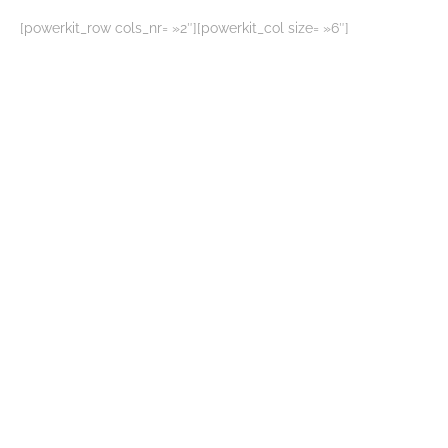
[powerkit_row cols_nr= »2″][powerkit_col size= »6″]