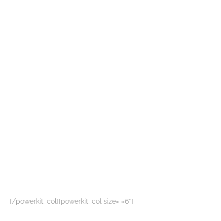
[/powerkit_col][powerkit_col size= »6″]