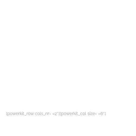
[powerkit_row cols_nr= »2″][powerkit_col size= »6″]