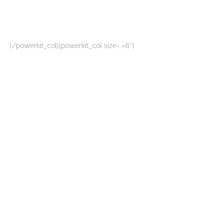
[/powerkit_col][powerkit_col size= »6″]