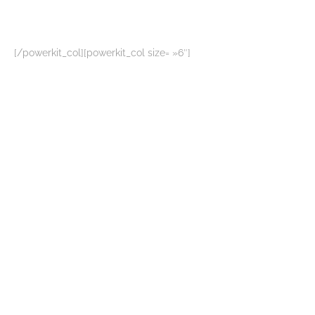
[/powerkit_col][powerkit_col size= »6″]