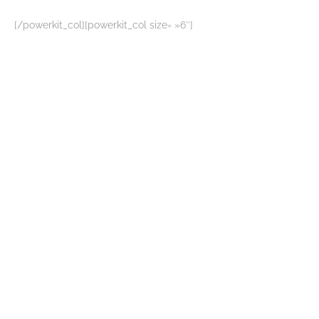
[/powerkit_col][powerkit_col size= »6″]