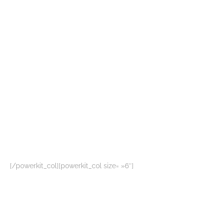
[/powerkit_col][powerkit_col size= »6″]