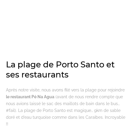
La plage de Porto Santo et
ses restaurants
Après notre visite, nous avons filé vers la plage pour rejoindre
le restaurant Pé Na Agua
(avant de nous rendre compte que
nous avions laissé le sac des maillots de bain dans le bus…
#fail). La plage de Porto Santo est magique… 9km de sable
doré et d’eau turquoise comme dans les Caraïbes. Incroyable
!!