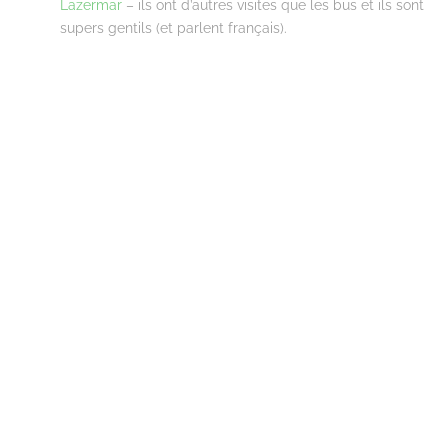
Lazermar
– ils ont d’autres visites que les bus et ils sont
supers gentils (et parlent français).