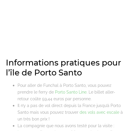
Informations pratiques pour
l’île de Porto Santo
Pour aller de Funchal à Porto Santo, vous pouvez
prendre le ferry de
Porto Santo Line
. Le billet aller-
retour coûte 59,44 euros par personne.
Il n’y a pas de vol direct depuis la France jusqu’à Porto
Santo mais vous pouvez trouver
des vols avec escale
à
un très bon prix !
La compagnie que nous avons testé pour la visite :