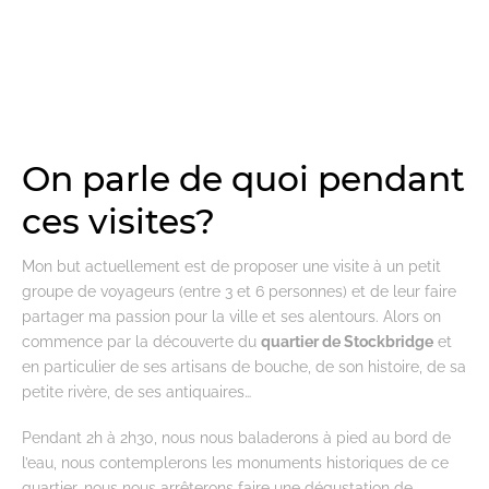
On parle de quoi pendant
ces visites?
Mon but actuellement est de proposer une visite à un petit
groupe de voyageurs (entre 3 et 6 personnes) et de leur faire
partager ma passion pour la ville et ses alentours. Alors on
commence par la découverte du
quartier de Stockbridge
et
en particulier de ses artisans de bouche, de son histoire, de sa
petite rivère, de ses antiquaires…
Pendant 2h à 2h30, nous nous baladerons à pied au bord de
l’eau, nous contemplerons les monuments historiques de ce
quartier, nous nous arrêterons faire une dégustation de