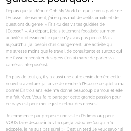
Depuis que j’ai débuté Ooh My World et que je vous parle de
l’Ecosse intensément, j’ai eu pas mal de petits emails et de
questions du genre: « Fais-tu des visites guidées de
l’Ecosse? ». Au départ, j’étais tellement focalisée sur mon
activité professionnelle que je n’y avais pas pensé. Mais
aujourd’hui, j’ai besoin d’un changement, une activité qui
me stresse moins que le travail de consultante et surtout qui
me fasse rencontrer des gens (j’en ai marre de parler via
caméras interposées).
En plus de tout ça, il y a aussi une autre envie derrière cette
nouvelle aventure: j’ai envie de rendre à l’Ecosse ce qu’elle m’a
donné! En trois ans, elle m’a donné beaucoup d’amour et elle
m’a fait rêver. Vous faire partager cette grande passion pour
ce pays est pour moi le juste retour des choses!
Je commence par proposer une visite d’Edimbourg pour
VOUS faire découvrir la ville que j’ai adoptée (ou qui m’a
adoptée, je ne suis pas sûre! :)). C’est un test! Je veux savoir si