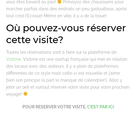
vous êtes bavard ou pas!
Prévoyez des chaussures pour
marcher parfois dans des endroits un peu gadouilleux, après
tout c’est l’Ecosse! Même en ville, il y a de la boue!
Où pouvez-vous réserver
cette visite?
Toutes les réservations sont à faire sur la plateforme de
Vizitme.
Vizitme est une startup française qui met en relation
des locaux avec des visiteurs. Il y a plein de plateformes
différentes de ce style mais celle-ci est nouvelle et j’aime
bien son principe (à part le manque de calendrier!). Allez y
jeter un oeil et surtout réserver votre visite pour votre prochain
voyage!
POUR RESERVER VOTRE VISITE,
C’EST PAR ICI