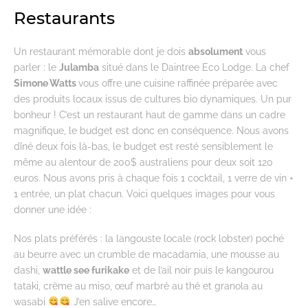
Restaurants
Un restaurant mémorable dont je dois
absolument
vous
parler : le
Julamba
situé dans le Daintree Eco Lodge. La chef
Simone Watts
vous offre une cuisine raffinée préparée avec
des produits locaux issus de cultures bio dynamiques. Un pur
bonheur ! C’est un restaurant haut de gamme dans un cadre
magnifique, le budget est donc en conséquence. Nous avons
dîné deux fois là-bas, le budget est resté sensiblement le
même au alentour de 200$ australiens pour deux soit 120
euros. Nous avons pris à chaque fois 1 cocktail, 1 verre de vin +
1 entrée, un plat chacun. Voici quelques images pour vous
donner une idée :
Nos plats préférés : la langouste locale (rock lobster) poché
au beurre avec un crumble de macadamia, une mousse au
dashi,
wattle see furikake
et de l’ail noir puis le kangourou
tataki, crème au miso, œuf marbré au thé et granola au
wasabi
J’en salive encore…