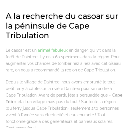
A la recherche du casoar sur
la péninsule de Cape
Tribulation
Le casoar est un
animal fabuleux
en danger, qui vit dans la
forêt de Daintree. Il y en a 60 spécimens dans la région. Pour
augmenter vos chances de tomber nez à nez avec cet oiseau
rare, on nous a recommandé la région de Cape Tribulation.
Depuis le village de Daintree, nous avons emprunté le tout
petit ferry à câble sur la rivière Daintree pour se rendre à
Cape Tribulation. Avant de partir, j’étais persuadée que «
Cape
Trib
» était un village mais pas du tout ! Sur toute la région
(du ferry jusqu’à Cape Tribulation), seulement 250 personnes
vivent à l’année sans électricité et eau courante ! Tout
fonctionne grâce à des générateurs et panneaux solaires.
C’est assez fou !