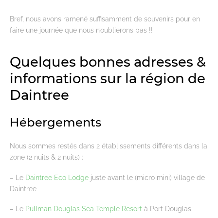
Bref, nous avons ramené suffisamment de souvenirs pour en
faire une journée que nous n’oublierons pas !!
Quelques bonnes adresses &
informations sur la région de
Daintree
Hébergements
Nous sommes restés dans 2 établissements différents dans la
zone (2 nuits & 2 nuits) :
– Le
Daintree Eco Lodge
juste avant le (micro mini) village de
Daintree
– Le
Pullman Douglas Sea Temple Resort
à Port Douglas