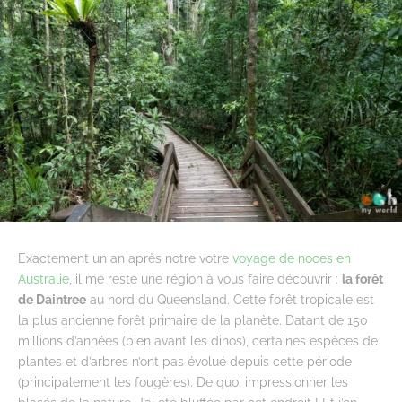
Exactement un an après notre votre
voyage de noces en
Australie
, il me reste une région à vous faire découvrir :
la forêt
de Daintree
au nord du Queensland. Cette forêt tropicale est
la plus ancienne forêt primaire de la planète. Datant de 150
millions d’années (bien avant les dinos), certaines espèces de
plantes et d’arbres n’ont pas évolué depuis cette période
(principalement les fougères). De quoi impressionner les