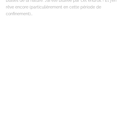
blasés de la nature. J’ai été bluffée par cet endroit ! Et j’en
rêve encore (particulièrement en cette période de
confinement)…