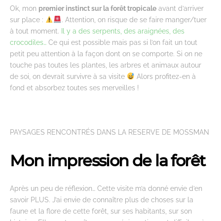
Ok, mon
premier instinct sur la forêt tropicale
avant d’arriver
sur place :
. Attention, on risque de se faire manger/tuer
à tout moment.
Il y a des serpents, des araignées, des
crocodiles…
Ce qui est possible mais pas si l’on fait un tout
petit peu attention à la façon dont on se comporte. Si on ne
touche pas toutes les plantes, les arbres et animaux autour
de soi, on devrait survivre à sa visite
Alors profitez-en à
fond et absorbez toutes ses merveilles !
PAYSAGES RENCONTRÉS DANS LA RESERVE DE MOSSMAN
Mon impression de la forêt
Après un peu de réflexion… Cette visite m’a donné envie d’en
savoir PLUS. J’ai envie de connaître plus de choses sur la
faune et la flore de cette forêt, sur ses habitants, sur son