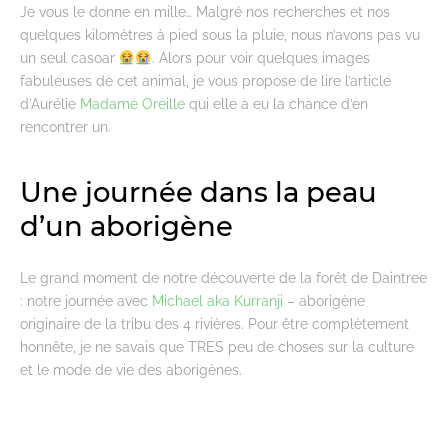
Je vous le donne en mille… Malgré nos recherches et nos
quelques kilomètres à pied sous la pluie, nous n’avons pas vu
un seul casoar
. Alors pour voir quelques images
fabuleuses de cet animal, je vous propose de lire l’article
d’Aurélie
Madame Oreille
qui elle a eu la chance d’en
rencontrer un.
Une journée dans la peau
d’un aborigène
Le grand moment de notre découverte de la forêt de Daintree
: notre journée avec
Michael aka Kurranji
– aborigène
originaire de la tribu des 4 rivières. Pour être complètement
honnête, je ne savais que TRES peu de choses sur la culture
et le mode de vie des aborigènes.