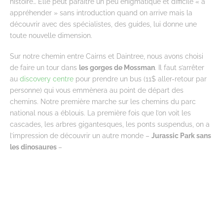
histoire… Elle peut paraître un peu énigmatique et difficile « à
appréhender » sans introduction quand on arrive mais la
découvrir avec des spécialistes, des guides, lui donne une
toute nouvelle dimension.
Sur notre chemin entre Cairns et Daintree, nous avons choisi
de faire un tour dans
les gorges de Mossman
. Il faut s’arrêter
au
discovery centre
pour prendre un bus (11$ aller-retour par
personne) qui vous emmènera au point de départ des
chemins. Notre première marche sur les chemins du parc
national nous a éblouis. La première fois que l’on voit les
cascades, les arbres gigantesques, les ponts suspendus, on a
l’impression de découvrir un autre monde –
Jurassic Park sans
les dinosaures
–