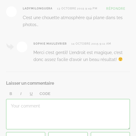
LADYMILONGUERA
13 OCTOBRE 2015 9:49 PM
RÉPONDRE
C’est une chouette atmosphère qui plane dans tes
photos…
SOPHIE MAULEVRIER
14 OCTOBRE 2015 9:11 AM
Merci c’est gentil! L’endroit est magique, c’est
donc assez facile d’avoir un beau résultat!
Laisser un commentaire
B
I
U
CODE