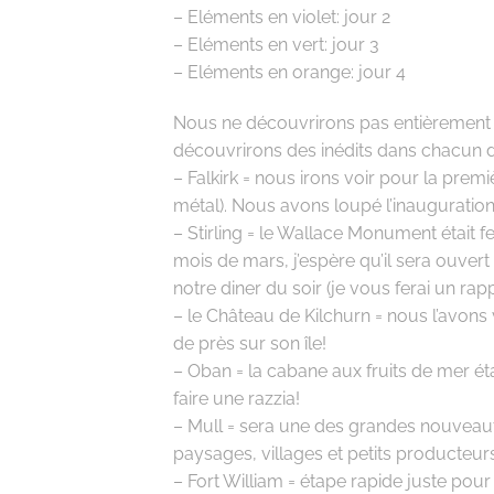
– Eléments en violet: jour 2
– Eléments en vert: jour 3
– Eléments en orange: jour 4
Nous ne découvrirons pas entièrement
découvrirons des inédits dans chacun d
– Falkirk = nous irons voir pour la prem
métal). Nous avons loupé l’inauguration 
– Stirling = le Wallace Monument était
mois de mars, j’espère qu’il sera ouvert
notre diner du soir (je vous ferai un rapp
– le Château de Kilchurn = nous l’avons vu 
de près sur son île!
– Oban = la cabane aux fruits de mer éta
faire une razzia!
– Mull = sera une des grandes nouveaut
paysages, villages et petits producteu
– Fort William = étape rapide juste pour