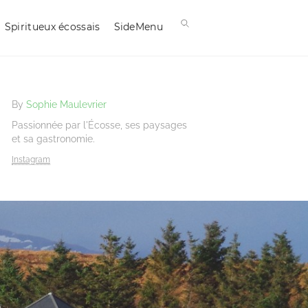
Spiritueux écossais
SideMenu
By
Sophie Maulevrier
Passionnée par l'Écosse, ses paysages
et sa gastronomie.
Instagram