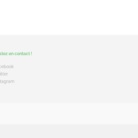
stez en contact !
cebook
itter
stagram