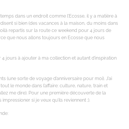
gtemps dans un endroit comme l’Ecosse, il y a matière à
disent si bien (des vacances à la maison, du moins dans
voilà repartis sur la route ce weekend pour 4 jours de
arce que nous allons toujours en Ecosse que nous
4 jours à ajouter à ma collection et autant d’inspiration
ts (une sorte de voyage d’anniversaire pour moi). J’ai
out le monde dans l’affaire: culture, nature, train et
allez me dire). Pour une première découverte de la
s impressioner si je veux qu’ils reviennent ;).
nde: