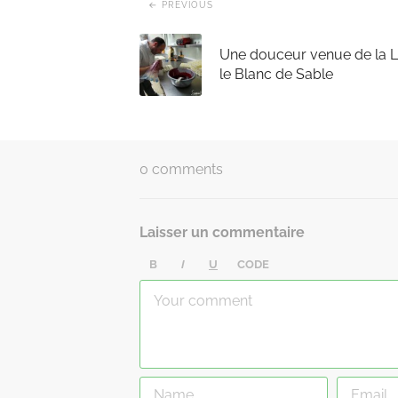
PREVIOUS
Une douceur venue de la L
le Blanc de Sable
0 comments
Laisser un commentaire
B
I
U
CODE