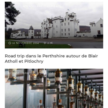
ECOSSE
VOYAGES PAR-CI PAR-LÀ
10 NOVEMBRE 2014
2.7K
Road trip dans le Perthshire autour de Blair
Atholl et Pitlochry
ECOSSE
SPIRITUEUX D'ECOSSE