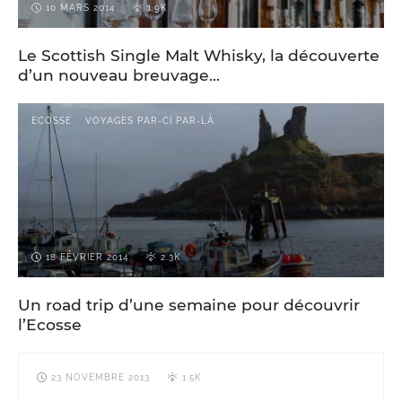
10 MARS 2014
1.9K
Le Scottish Single Malt Whisky, la découverte
d’un nouveau breuvage…
ECOSSE
VOYAGES PAR-CI PAR-LÀ
18 FÉVRIER 2014
2.3K
Un road trip d’une semaine pour découvrir
l’Ecosse
23 NOVEMBRE 2013
1.5K