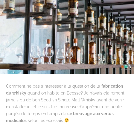
Comment ne pas s’intéresser à la question de la
fabrication
du whisky
quand on habite en Ecosse? Je n’avais clairement
jamais bu de bon Scottish Single Malt Whisky avant de venir
m’installer ici et je suis très heureuse d’apprécier une petite
gorgée de temps en temps de
ce breuvage aux vertus
médicales
selon les écossais