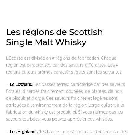
Les régions de Scottish
Single Malt Whisky
L’Ecosse est divisée en 5 régions de fabrication. Chaque
région est caractérisée par des saveurs différentes. Les 5
régions et leurs arômes caractéristiques sont les suivantes:
–
Le Lowland
(les basses terres) caractérisé par des saveurs
florales, d’herbes fraichement coupées, de plantes, de noix,
de biscuit et d’orge. Ces saveurs fraiches et légères sont
attribuées à l’environnement de la région. L’orge qui sert à la
fabrication du whisky est produit ici. Si vous n’aimez pas les
saveurs tourbées, vous pouvez apprécier ces whiskies.
–
Les Highlands
(les hautes terres) sont caractérisées par des