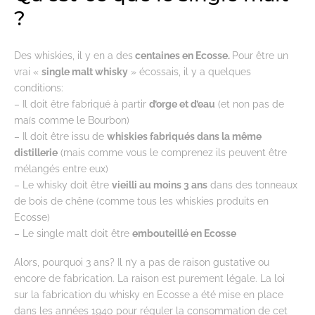
?
Des whiskies, il y en a des
centaines en Ecosse.
Pour être un
vrai «
single malt whisky
» écossais, il y a quelques
conditions:
– Il doit être fabriqué à partir
d’orge et d’eau
(et non pas de
maïs comme le Bourbon)
– Il doit être issu de
whiskies fabriqués dans la même
distillerie
(mais comme vous le comprenez ils peuvent être
mélangés entre eux)
– Le whisky doit être
vieilli au moins 3 ans
dans des tonneaux
de bois de chêne (comme tous les whiskies produits en
Ecosse)
– Le single malt doit être
embouteillé en Ecosse
Alors, pourquoi 3 ans? Il n’y a pas de raison gustative ou
encore de fabrication. La raison est purement légale. La loi
sur la fabrication du whisky en Ecosse a été mise en place
dans les années 1940 pour réguler la consommation de cet