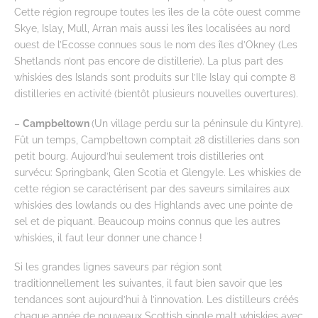
Cette région regroupe toutes les îles de la côte ouest comme
Skye, Islay, Mull, Arran mais aussi les îles localisées au nord
ouest de l’Ecosse connues sous le nom des îles d’Okney (Les
Shetlands n’ont pas encore de distillerie). La plus part des
whiskies des Islands sont produits sur l’Ile Islay qui compte 8
distilleries en activité (bientôt plusieurs nouvelles ouvertures).
–
Campbeltown
(Un village perdu sur la péninsule du Kintyre).
Fût un temps, Campbeltown comptait 28 distilleries dans son
petit bourg. Aujourd’hui seulement trois distilleries ont
survécu: Springbank, Glen Scotia et Glengyle. Les whiskies de
cette région se caractérisent par des saveurs similaires aux
whiskies des lowlands ou des Highlands avec une pointe de
sel et de piquant. Beaucoup moins connus que les autres
whiskies, il faut leur donner une chance !
Si les grandes lignes saveurs par région sont
traditionnellement les suivantes, il faut bien savoir que les
tendances sont aujourd’hui à l’innovation. Les distilleurs créés
chaque année de nouveaux Scottish single malt whiskies avec