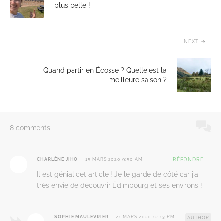
plus belle !
NEXT
Quand partir en Écosse ? Quelle est la
meilleure saison ?
8 comments
CHARLÈNE JIHO
15 MARS 2020 9:50 AM
RÉPONDRE
Il est génial cet article ! Je le garde de côté car j’ai
très envie de découvrir Édimbourg et ses environs !
SOPHIE MAULEVRIER
21 MARS 2020 12:13 PM
AUTHOR