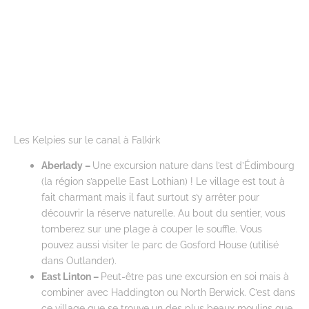
Les Kelpies sur le canal à Falkirk
Aberlady –
Une excursion nature dans l’est d’Édimbourg
(la région s’appelle East Lothian) ! Le village est tout à
fait charmant mais il faut surtout s’y arrêter pour
découvrir la réserve naturelle. Au bout du sentier, vous
tomberez sur une plage à couper le souffle. Vous
pouvez aussi visiter le parc de Gosford House (utilisé
dans Outlander).
East Linton –
Peut-être pas une excursion en soi mais à
combiner avec Haddington ou North Berwick. C’est dans
ce village que se trouve un des plus beaux moulins que