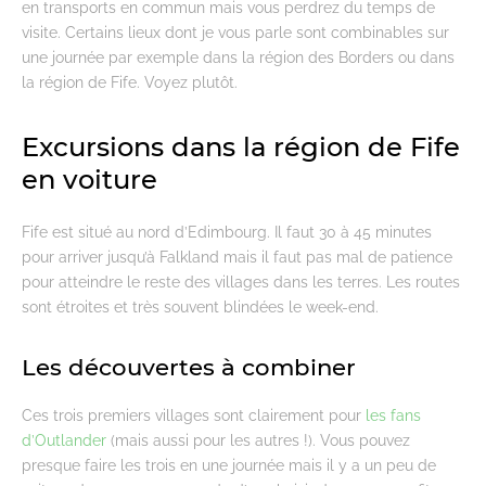
en transports en commun mais vous perdrez du temps de
visite. Certains lieux dont je vous parle sont combinables sur
une journée par exemple dans la région des Borders ou dans
la région de Fife. Voyez plutôt.
Excursions dans la région de Fife
en voiture
Fife est situé au nord d’Edimbourg. Il faut 30 à 45 minutes
pour arriver jusqu’à Falkland mais il faut pas mal de patience
pour atteindre le reste des villages dans les terres. Les routes
sont étroites et très souvent blindées le week-end.
Les découvertes à combiner
Ces trois premiers villages sont clairement pour
les fans
d’Outlander
(mais aussi pour les autres !). Vous pouvez
presque faire les trois en une journée mais il y a un peu de