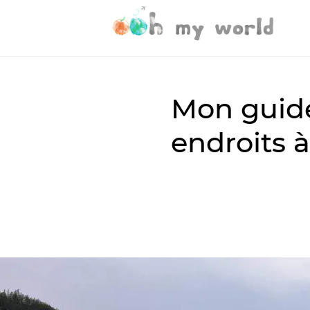
Mon guide
endroits à
Les plus beaux endroits
après presque 9 ans de