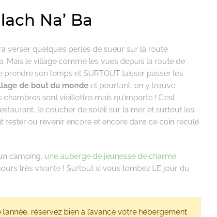
lach Na’ Ba
ra verser quelques perles de sueur sur la route
 Mais le village comme les vues depuis la route de
ste prendre son temps et SURTOUT laisser passer les
illage de bout du monde
et pourtant, on y trouve
s chambres sont vieillottes mais qu’importe ! C’est
estaurant, le coucher de soleil sur la mer et surtout les
t rester ou revenir encore et encore dans ce coin reculé
c un camping,
une auberge de jeunesse de charme
ours très vivante ! Surtout si vous tombez LE jour du
 l’année, réservez bien à l’avance votre hébergement