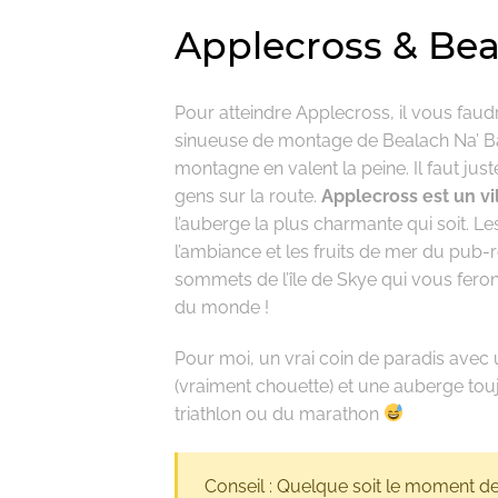
Applecross & Bea
Pour atteindre Applecross, il vous faud
sinueuse de montage de Bealach Na’ Ba.
montagne en valent la peine. Il faut ju
gens sur la route.
Applecross est un v
l’auberge la plus charmante qui soit. Le
l’ambiance et les fruits de mer du pub-r
sommets de l’île de Skye qui vous feron
du monde !
Pour moi, un vrai coin de paradis ave
(vraiment chouette) et une auberge touj
triathlon ou du marathon
Conseil : Quelque soit le moment de