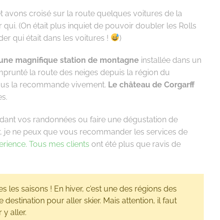
 avons croisé sur la route quelques voitures de la
 qui. (On était plus inquiet de pouvoir doubler les Rolls
r qui était dans les voitures !
)
une magnifique station de montagne
installée dans un
runté la route des neiges depuis la région du
vous la recommande vivement.
Le château de Corgarff
es.
ndant vos randonnées ou faire une dégustation de
r, je ne peux que vous recommander les services de
rience.
Tous mes clients
ont été plus que ravis de
s les saisons ! En hiver, c’est une des régions des
estination pour aller skier. Mais attention, il faut
y aller.