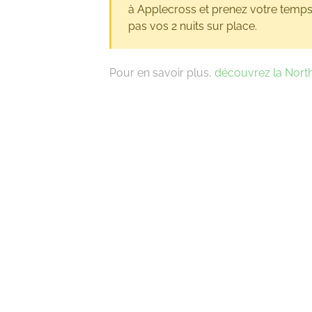
à Applecross et prenez votre temps 
pas vos 2 nuits sur place.
Pour en savoir plus,
découvrez la Nort