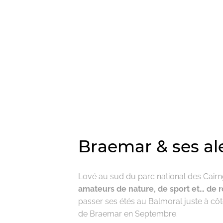
Braemar & ses al
Lové au sud du parc national des Cair
amateurs de nature, de sport et… de 
passer ses étés au Balmoral juste à côt
de Braemar en Septembre.