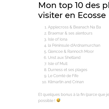
Mon top 10 des p
visiter en Ecosse
Applecross & Beanach Na Ba
Braemar & ses alentours
Isle of Iona
la Péninsule d’Ardnamurchan
Glencoe & Rannoch Moor
Unst aux Shetland
Isle of Mull
Durness et ses plages
Le Comté de Fife
Kilmartin and Crinan
Et quelques bonus à la fin (parce que je
possible !