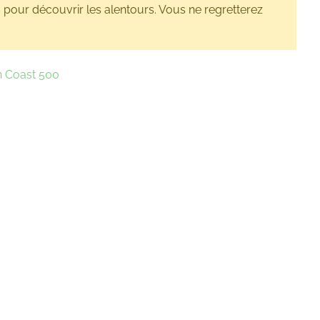
pour découvrir les alentours. Vous ne regretterez
h Coast 500