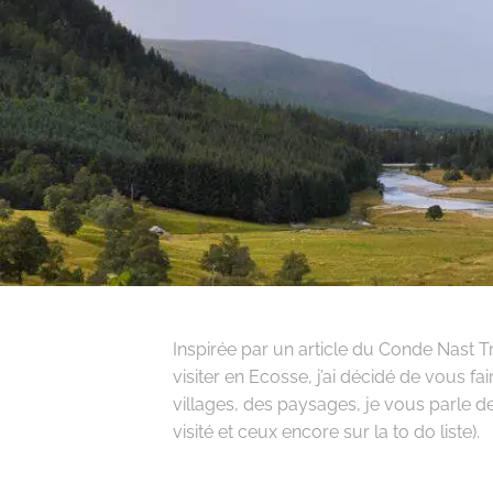
Inspirée par un article du Conde Nast T
visiter en Ecosse, j’ai décidé de vous f
villages, des paysages, je vous parle d
visité et ceux encore sur la to do liste).