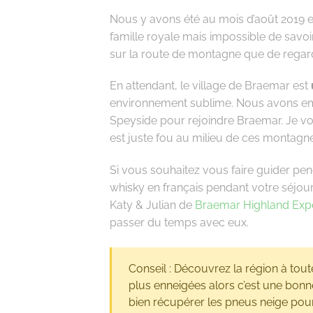
Nous y avons été au mois d’août 2019 et
famille royale mais impossible de savoir
sur la route de montagne que de regarde
En attendant, le village de Braemar est
environnement sublime. Nous avons emp
Speyside pour rejoindre Braemar. Je 
est juste fou au milieu de ces montagn
Si vous souhaitez vous faire guider pe
whisky en français pendant votre séjou
Katy & Julian de
Braemar Highland Expe
passer du temps avec eux.
Conseil : Découvrez la région à toute
plus enneigées alors c’est une bonne d
bien récupérer les pneus neige pour 