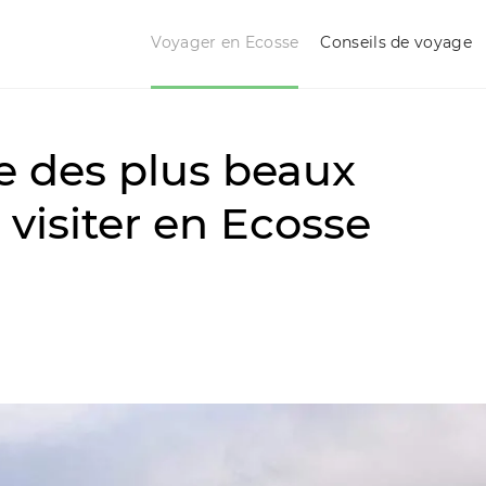
Voyager en Ecosse
Conseils de voyage
 des plus beaux
 visiter en Ecosse
 à visiter en Ecosse ! Ma sélection
 vie dans cette belle région