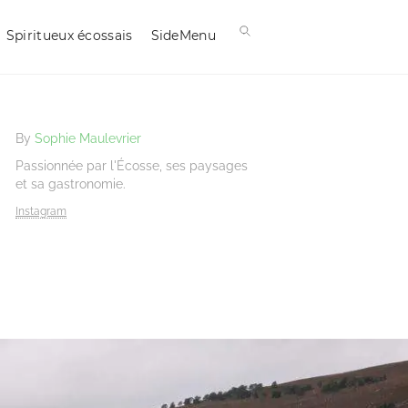
Spiritueux écossais
SideMenu
By
Sophie Maulevrier
Passionnée par l'Écosse, ses paysages
et sa gastronomie.
Instagram