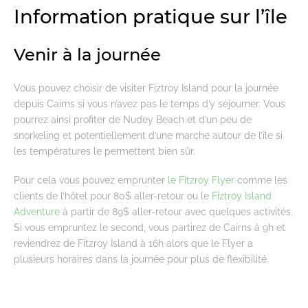
Information pratique sur l’île
Venir à la journée
Vous pouvez choisir de visiter Fiztroy Island pour la journée
depuis Cairns si vous n’avez pas le temps d’y séjourner. Vous
pourrez ainsi profiter de Nudey Beach et d’un peu de
snorkeling et potentiellement d’une marche autour de l’île si
les températures le permettent bien sûr.
Pour cela vous pouvez emprunter
le Fitzroy Flyer
comme les
clients de l’hôtel pour 80$ aller-retour ou le
Fiztroy Island
Adventure
à partir de 89$ aller-retour avec quelques activités.
Si vous empruntez le second, vous partirez de Cairns à 9h et
reviendrez de Fitzroy Island à 16h alors que le Flyer a
plusieurs horaires dans la journée pour plus de flexibilité.