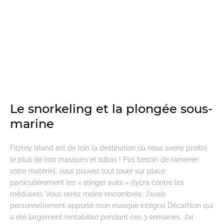
Le snorkeling et la plongée sous-
marine
Fitzroy Island est de loin la destination où nous avons profité
le plus de nos masques et tubas ! Pas besoin de ramener
votre matériel, vous pouvez tout louer sur place
particulièrement les « stinger suits » (lycra contre les
méduses). Vous serez moins encombrés. J’avais
personnellement apporté mon masque intégral Décathlon qui
a été largement rentabilisé pendant ces 3 semaines. J’ai