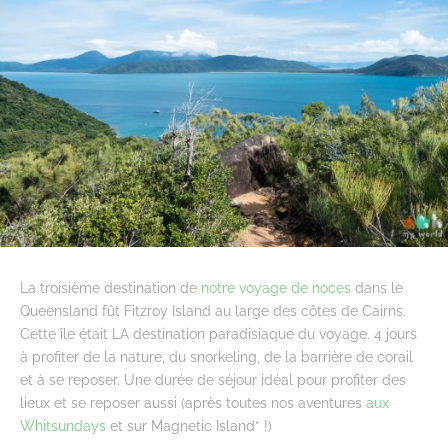
La troisième destination de
notre voyage de noces
dans le
Queensland fût Fitzroy Island au large des côtes de Cairns.
Cette île était LA destination paradisiaque du voyage. 4 jours
à profiter de la nature, du snorkeling, de la barrière de corail
et à se reposer. Une durée de séjour idéal pour profiter des
lieux et se reposer aussi (après toutes nos aventures
aux
Whitsundays
et sur Magnetic Island* !)