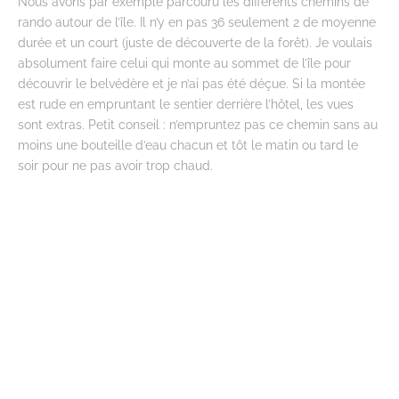
Nous avons par exemple parcouru les différents chemins de
rando autour de l’île. Il n’y en pas 36 seulement 2 de moyenne
durée et un court (juste de découverte de la forêt). Je voulais
absolument faire celui qui monte au sommet de l’île pour
découvrir le belvédère et je n’ai pas été déçue. Si la montée
est rude en empruntant le sentier derrière l’hôtel, les vues
sont extras. Petit conseil : n’empruntez pas ce chemin sans au
moins une bouteille d’eau chacun et tôt le matin ou tard le
soir pour ne pas avoir trop chaud.