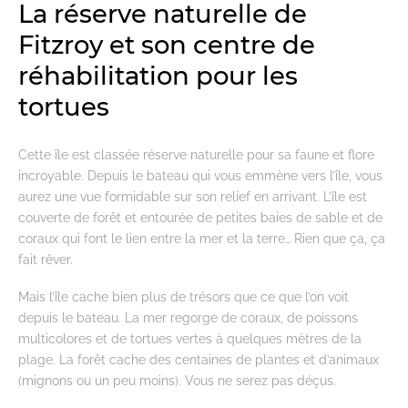
La réserve naturelle de
Fitzroy et son centre de
réhabilitation pour les
tortues
Cette île est classée réserve naturelle pour sa faune et flore
incroyable. Depuis le bateau qui vous emmène vers l’île, vous
aurez une vue formidable sur son relief en arrivant. L’île est
couverte de forêt et entourée de petites baies de sable et de
coraux qui font le lien entre la mer et la terre… Rien que ça, ça
fait rêver.
Mais l’île cache bien plus de trésors que ce que l’on voit
depuis le bateau. La mer regorge de coraux, de poissons
multicolores et de tortues vertes à quelques mètres de la
plage. La forêt cache des centaines de plantes et d’animaux
(mignons ou un peu moins). Vous ne serez pas déçus.