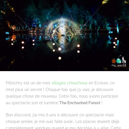
Pitlochry est un de mes
villages chouchous
en Ecosse, ce
n’est plus un secret ! Chaque fois que j’y vais, je découvre
quelque chose de nouveau. Cette fois, nous avons participé
au spectacle son et lumière
The Enchanted Forest
!
Bon d’accord, j’ai mis 6 ans à découvrir ce spectacle mais
chaque année, je me suis faite avoir… Les places étaient déjà
complètement vendues quand je me décidais à y aller. Cette