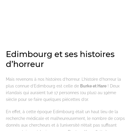
Edimbourg et ses histoires
d’horreur
Mais revenons à nos histoires d’horreur. L’histoire d’horreur la
plus connue d’Edimbourg est celle de
Burke et Hare
! Deux
irlandais qui auraient tué 17 personnes (ou plus) au 19ème
siècle pour se faire quelques piécettes d’or.
En effet, à cette époque Edimbourg était un haut lieu de la
recherche médicale et malheureusement, le nombre de corps
donnés aux chercheurs et à l’université n’était pas suffisant