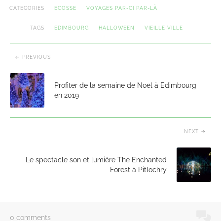
CATEGORIES
ECOSSE
VOYAGES PAR-CI PAR-LÀ
TAGS
EDIMBOURG
HALLOWEEN
VIEILLE VILLE
PREVIOUS
Profiter de la semaine de Noël à Edimbourg
en 2019
NEXT
Le spectacle son et lumière The Enchanted
Forest à Pitlochry
0 comments