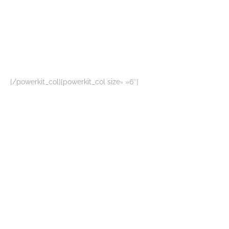
[/powerkit_col][powerkit_col size= »6″]