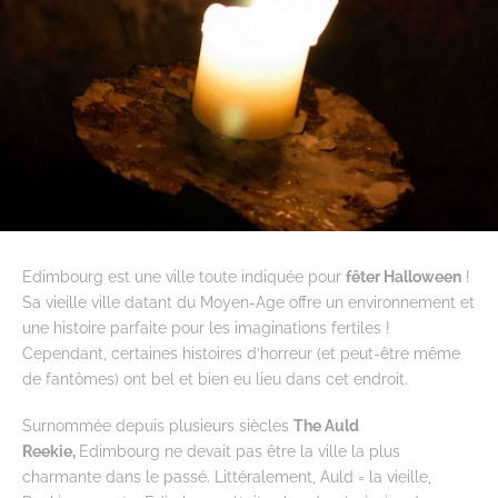
Edimbourg est une ville toute indiquée pour
fêter Halloween
!
Sa vieille ville datant du Moyen-Age offre un environnement et
une histoire parfaite pour les imaginations fertiles !
Cependant, certaines histoires d’horreur (et peut-être même
de fantômes) ont bel et bien eu lieu dans cet endroit.
Surnommée depuis plusieurs siècles
The Auld
Reekie,
Edimbourg ne devait pas être la ville la plus
charmante dans le passé. Littéralement, Auld = la vieille,