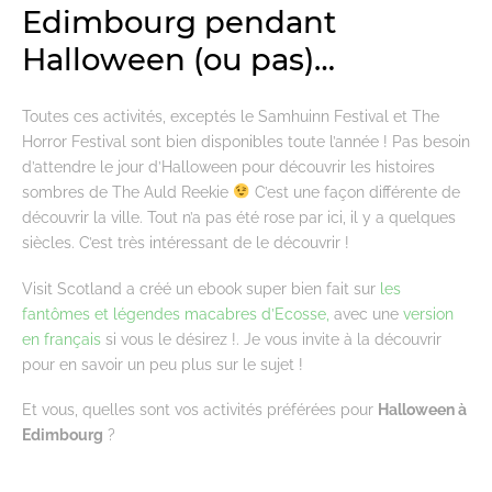
Edimbourg pendant
Halloween (ou pas)…
Toutes ces activités, exceptés le Samhuinn Festival et The
Horror Festival sont bien disponibles toute l’année ! Pas besoin
d’attendre le jour d’Halloween pour découvrir les histoires
sombres de The Auld Reekie
C’est une façon différente de
découvrir la ville. Tout n’a pas été rose par ici, il y a quelques
siècles. C’est très intéressant de le découvrir !
Visit Scotland a créé un ebook super bien fait sur
les
fantômes et légendes macabres d’Ecosse,
avec une
version
en français
si vous le désirez !. Je vous invite à la découvrir
pour en savoir un peu plus sur le sujet !
Et vous, quelles sont vos activités préférées pour
Halloween à
Edimbourg
?