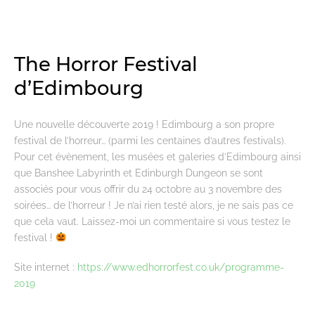
The Horror Festival
d’Edimbourg
Une nouvelle découverte 2019 ! Edimbourg a son propre
festival de l’horreur… (parmi les centaines d’autres festivals).
Pour cet évènement, les musées et galeries d’Edimbourg ainsi
que Banshee Labyrinth et Edinburgh Dungeon se sont
associés pour vous offrir du 24 octobre au 3 novembre des
soirées… de l’horreur ! Je n’ai rien testé alors, je ne sais pas ce
que cela vaut. Laissez-moi un commentaire si vous testez le
festival !
Site internet :
https://www.edhorrorfest.co.uk/programme-
2019