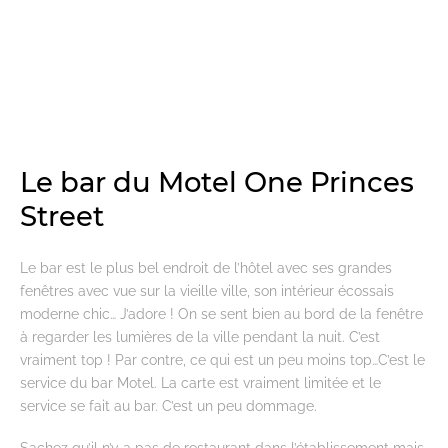
Le bar du Motel One Princes
Street
Le bar est le plus bel endroit de l’hôtel avec ses grandes
fenêtres avec vue sur la vieille ville, son intérieur écossais
moderne chic… J’adore ! On se sent bien au bord de la fenêtre
à regarder les lumières de la ville pendant la nuit. C’est
vraiment top ! Par contre, ce qui est un peu moins top…C’est le
service du bar Motel. La carte est vraiment limitée et le
service se fait au bar. C’est un peu dommage.
Sachez qu’il n’y a pas de restaurant dans l’établissement mais