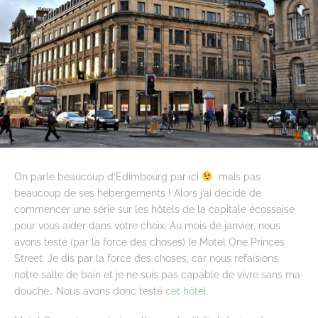
On parle beaucoup d’Edimbourg par ici
mais pas
beaucoup de ses hébergements ! Alors j’ai décidé de
commencer une série sur les hôtels de la capitale écossaise
pour vous aider dans votre choix. Au mois de janvier, nous
avons testé (par la force des choses) le Motel One Princes
Street. Je dis par la force des choses, car nous refaisions
notre salle de bain et je ne suis pas capable de vivre sans ma
douche… Nous avons donc testé
cet hôtel
.