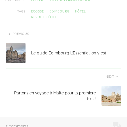
CATEGORIES
ECOSSE
VOYAGES PAR-CI PAR-LÀ
TAGS
ECOSSE
EDIMBOURG
HÔTEL
REVUE D'HÔTEL
PREVIOUS
Le guide Edimbourg L’Essentiel, on y est !
NEXT
Partons en voyage à Malte pour la première
fois !
2 comments