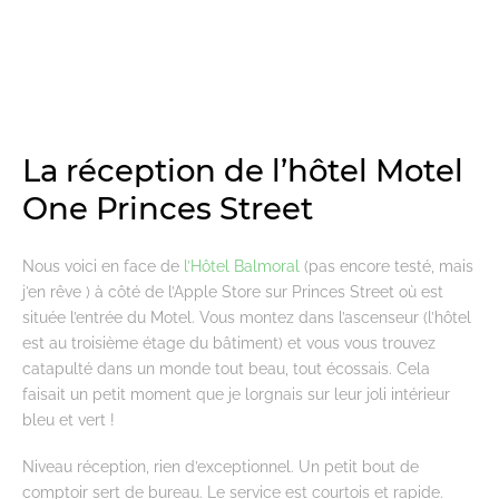
La réception de l’hôtel Motel
One Princes Street
Nous voici en face de
l’Hôtel Balmoral
(pas encore testé, mais
j’en rêve ) à côté de l’Apple Store sur Princes Street où est
située l’entrée du Motel. Vous montez dans l’ascenseur (l’hôtel
est au troisième étage du bâtiment) et vous vous trouvez
catapulté dans un monde tout beau, tout écossais. Cela
faisait un petit moment que je lorgnais sur leur joli intérieur
bleu et vert !
Niveau réception, rien d’exceptionnel. Un petit bout de
comptoir sert de bureau. Le service est courtois et rapide.