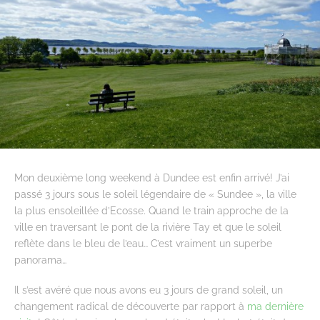
Mon deuxième long weekend à Dundee est enfin arrivé! J’ai
passé 3 jours sous le soleil légendaire de « Sundee », la ville
la plus ensoleillée d’Ecosse. Quand le train approche de la
ville en traversant le pont de la rivière Tay et que le soleil
reflète dans le bleu de l’eau… C’est vraiment un superbe
panorama…
Il s’est avéré que nous avons eu 3 jours de grand soleil, un
changement radical de découverte par rapport à
ma dernière