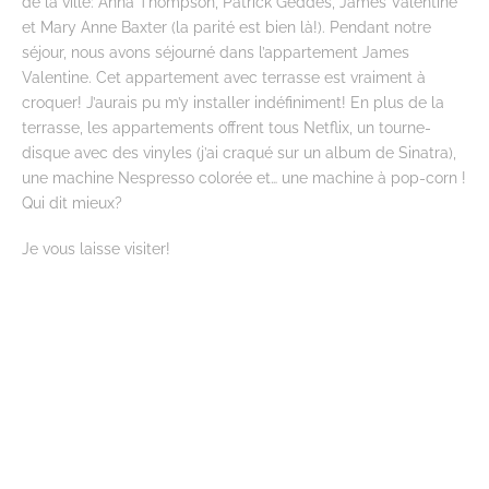
de la ville: Anna Thompson, Patrick Geddes, James Valentine
et Mary Anne Baxter (la parité est bien là!). Pendant notre
séjour, nous avons séjourné dans l’appartement James
Valentine. Cet appartement avec terrasse est vraiment à
croquer! J’aurais pu m’y installer indéfiniment! En plus de la
terrasse, les appartements offrent tous Netflix, un tourne-
disque avec des vinyles (j’ai craqué sur un album de Sinatra),
une machine Nespresso colorée et… une machine à pop-corn !
Qui dit mieux?
Je vous laisse visiter!