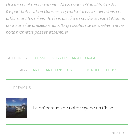
Disclaimer et remerciements: Nous avons été invités à tester
l’appart hôtel Urban Quarters cependant tous les avis dans cet
article sont les miens. Je tiens aussi à remercier Jennie Patterson
pour son aide précieuse dans l’organisation de ce weekend et les
bons moments passés ensemble!
CATEGORIES
ECOSSE
VOYAGES PAR-CI PAR-LÀ
TAGS
ART
ART DANS LA VILLE
DUNDEE
ECOSSE
PREVIOUS
La préparation de notre voyage en Chine
NEXT