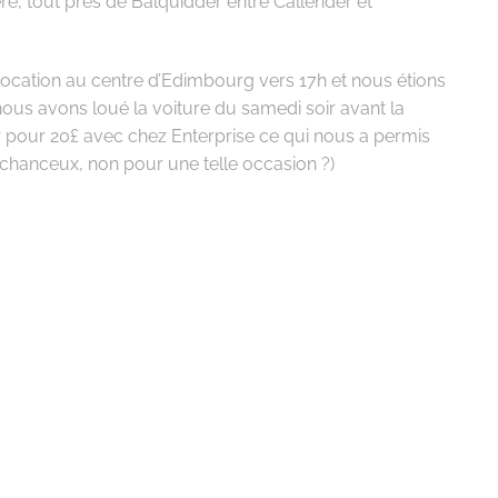
ère, tout près de Balquidder entre Callender et
ocation au centre d’Edimbourg vers 17h et nous étions
 nous avons loué la voiture du samedi soir avant la
r pour 20£ avec
chez Enterprise ce qui nous a permis
chanceux, non pour une telle occasion ?)