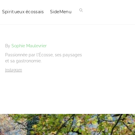
Spiritueux écossais
SideMenu
By
Sophie Maulevrier
Passionnée par l'Écosse, ses paysages
et sa gastronomie.
Instagram