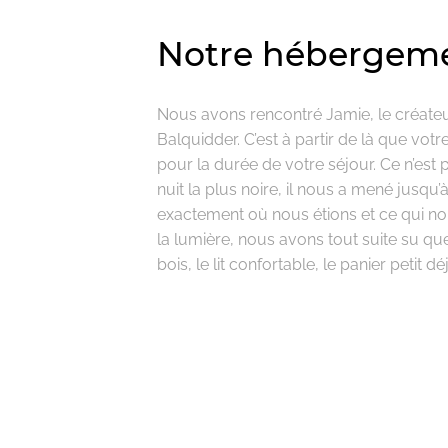
Notre hébergemen
Nous avons rencontré Jamie, le créateu
Balquidder. C’est à partir de là que vot
pour la durée de votre séjour. Ce n’est
nuit la plus noire, il nous a mené jusq
exactement où nous étions et ce qui nou
la lumière, nous avons tout suite su q
bois, le lit confortable, le panier petit 