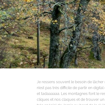
Je ressens souvent le besoin de lâche
n’est pas très difficile de partir en digi
et tadaaaaaa. Les montagnes font le res
cliques et nos claques et de trouver un 