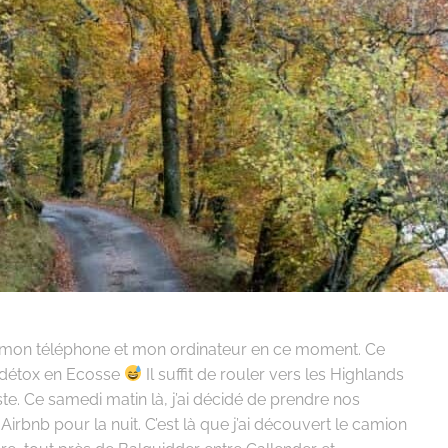
r mon téléphone et mon ordinateur en ce moment. Ce
tal détox en Ecosse
Il suffit de rouler vers les Highlands
te. Ce samedi matin là, j’ai décidé de prendre nos
Airbnb pour la nuit. C’est là que j’ai découvert le camion