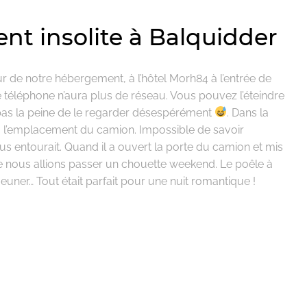
t insolite à Balquidder
r de notre hébergement, à l’hôtel Morh84 à l’entrée de
re téléphone n’aura plus de réseau. Vous pouvez l’éteindre
 pas la peine de le regarder désespérément
. Dans la
u’à l’emplacement du camion. Impossible de savoir
s entourait. Quand il a ouvert la porte du camion et mis
ue nous allions passer un chouette weekend. Le poêle à
déjeuner… Tout était parfait pour une nuit romantique !