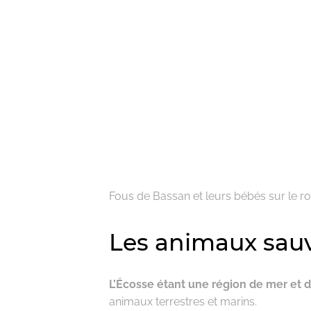
Fous de Bassan et leurs bébés sur le r
Les animaux sauv
L’Écosse étant une région de mer et d
animaux terrestres et marins.