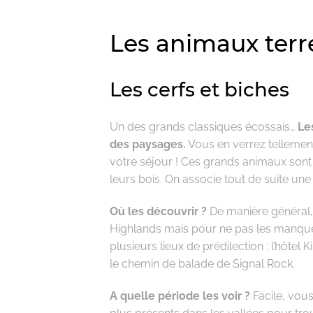
Les animaux terr
Les cerfs et biches
Un des grands classiques écossais…
Le
des paysages.
Vous en verrez tellement 
votre séjour ! Ces grands animaux sont 
leurs bois. On associe tout de suite une
Où les découvrir ?
De manière général,
Highlands mais pour ne pas les manqu
plusieurs lieux de prédilection : l’hôtel
le chemin de balade de Signal Rock.
A quelle période les voir ?
Facile, vous