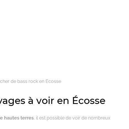
ocher de bass rock en Ecosse
ages à voir en Écosse
e hautes terres
, il est possible de voir de nombreux