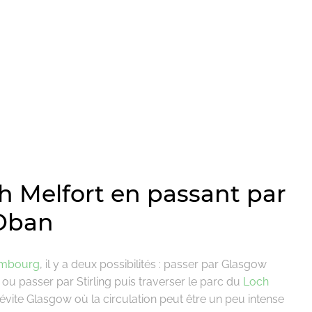
 Melfort en passant par
 Oban
imbourg
, il y a deux possibilités : passer par Glasgow
u passer par Stirling puis traverser le parc du
Loch
évite Glasgow où la circulation peut être un peu intense