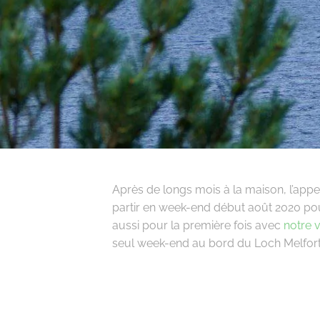
Après de longs mois à la maison, l’appel
partir en week-end début août 2020 pou
aussi pour la première fois avec
notre v
seul week-end au bord du Loch Melfort