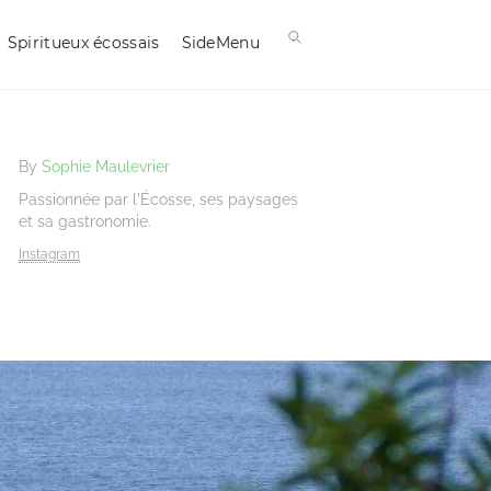
Spiritueux écossais
SideMenu
By
Sophie Maulevrier
Passionnée par l'Écosse, ses paysages
et sa gastronomie.
Instagram