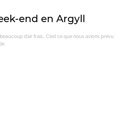
eek-end en Argyll
beaucoup d’air frais… C’est ce que nous avions prévu
le.