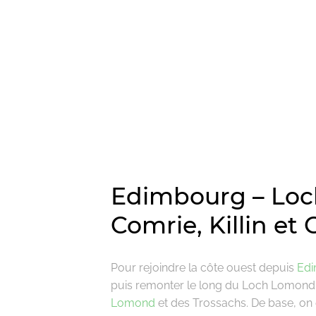
Edimbourg – Loch
Comrie, Killin et
Pour rejoindre la côte ouest depuis
Ed
puis remonter le long du Loch Lomond o
Lomond
et des Trossachs. De base, on 